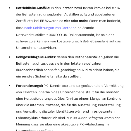
Betriebliche Ausfälle:
In den letzten zwei Jahren kam es bei 87 %
der Befragten zu ungeplanten Ausfällen aufgrund abgelaufener
Zertifikate, bei 55 % waren es
vier oder mehr.
Wenn man bedenkt,
dass
nach Schätzungen von Gartner
eine Stunde
Netzwerkausfallzeit 300.000 US-Dollar ausmacht, ist es nicht
schwer zu erkennen, wie kostspielig sich Betriebsausfälle auf das
Unternehmen auswirken.
Fehlgeschlagene Audits:
Neben den Betriebsausfällen gaben die
Befragten auch zu, dass sie in den letzten zwei Jahren
durchschnittlich sechs fehlgeschlagene Audits erlebt haben, die
ein ernstes Sicherheitsrisiko darstellten.
Personalmangel:
PKI-Kenntnisse sind rar gesät, und die Vermittlung
von Talenten innerhalb des Unternehmens stellt für die meisten
eine Herausforderung dar. Dies führt zu einem Mangel an Kontrolle
über die internen Prozesse, die für die Ausstellung, Bereitstellung
und Verwaltung digitaler Identitäten während ihres gesamten
Lebenszyklus erforderlich sind. Nur 38 % der Befragten waren der
Meinung, dass sie über eine akzeptable PKI-Abdeckung im
Unternehmen verfügen.