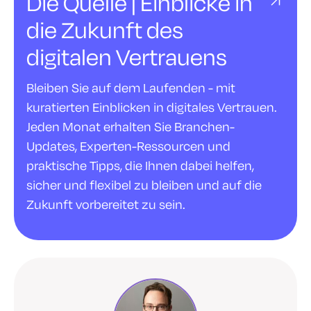
Die Quelle | Einblicke in
die Zukunft des
digitalen Vertrauens
Bleiben Sie auf dem Laufenden - mit
kuratierten Einblicken in digitales Vertrauen.
Jeden Monat erhalten Sie Branchen-
Updates, Experten-Ressourcen und
praktische Tipps, die Ihnen dabei helfen,
sicher und flexibel zu bleiben und auf die
Zukunft vorbereitet zu sein.