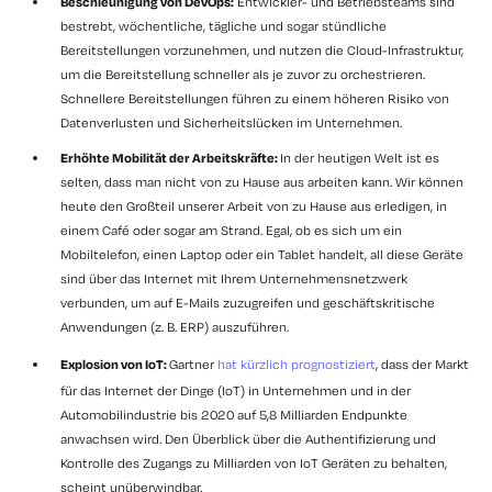
Beschleunigung von DevOps:
Entwickler- und Betriebsteams sind
bestrebt, wöchentliche, tägliche und sogar stündliche
Bereitstellungen vorzunehmen, und nutzen die Cloud-Infrastruktur,
um die Bereitstellung schneller als je zuvor zu orchestrieren.
Schnellere Bereitstellungen führen zu einem höheren Risiko von
Datenverlusten und Sicherheitslücken im Unternehmen.
Erhöhte Mobilität der Arbeitskräfte:
In der heutigen Welt ist es
selten, dass man nicht von zu Hause aus arbeiten kann. Wir können
heute den Großteil unserer Arbeit von zu Hause aus erledigen, in
einem Café oder sogar am Strand. Egal, ob es sich um ein
Mobiltelefon, einen Laptop oder ein Tablet handelt, all diese Geräte
sind über das Internet mit Ihrem Unternehmensnetzwerk
verbunden, um auf E-Mails zuzugreifen und geschäftskritische
Anwendungen (z. B. ERP) auszuführen.
Explosion von IoT:
Gartner
hat kürzlich prognostiziert
, dass der Markt
für das Internet der Dinge (IoT) in Unternehmen und in der
Automobilindustrie bis 2020 auf 5,8 Milliarden Endpunkte
anwachsen wird. Den Überblick über die Authentifizierung und
Kontrolle des Zugangs zu Milliarden von IoT Geräten zu behalten,
scheint unüberwindbar.