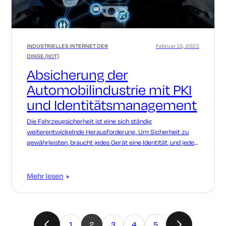
INDUSTRIELLES INTERNET DER
Februar 16, 2023
DINGE (IIOT)
Absicherung der
Automobilindustrie mit PKI
und Identitätsmanagement
Die Fahrzeugsicherheit ist eine sich ständig
weiterentwickelnde Herausforderung. Um Sicherheit zu
gewährleisten, braucht jedes Gerät eine Identität, und jede
Identität muss verwaltet werden.
Mehr lesen
1
2
3
4
5