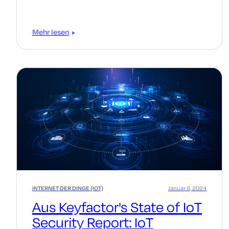
digitaler Prozesse verbunden sind, die das Unternehmen
am Laufen halten.
Mehr lesen
INTERNET DER DINGE (IOT)
Januar 8, 2024
Aus Keyfactor's State of IoT
Security Report: IoT