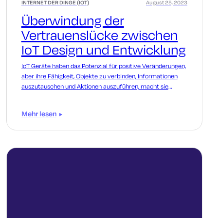
INTERNET DER DINGE (IOT)
August 25, 2023
Überwindung der
Vertrauenslücke zwischen
IoT Design und Entwicklung
IoT Geräte haben das Potenzial für positive Veränderungen,
aber ihre Fähigkeit, Objekte zu verbinden, Informationen
auszutauschen und Aktionen auszuführen, macht sie
anfällig.
Mehr lesen