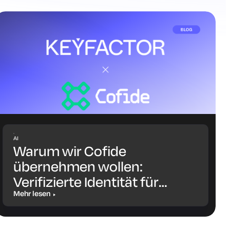
AI
Warum wir Cofide
übernehmen wollen:
Verifizierte Identität für
Workloads und KI-Agenten
Mehr lesen