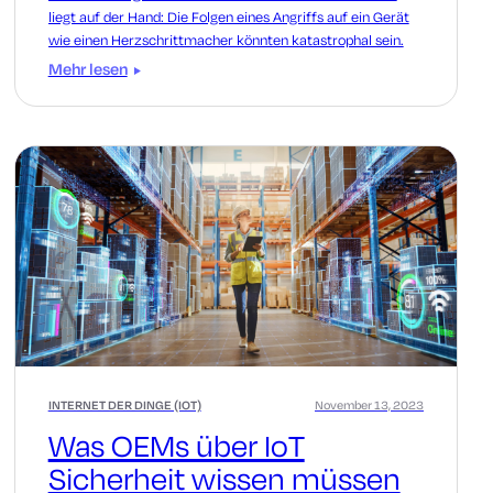
liegt auf der Hand: Die Folgen eines Angriffs auf ein Gerät
wie einen Herzschrittmacher könnten katastrophal sein.
Mehr lesen
INTERNET DER DINGE (IOT)
November 13, 2023
Was OEMs über IoT
Sicherheit wissen müssen