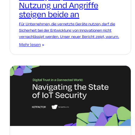
Nutzung und Angriffe
steigen beide an
Für Unternehmen, die vernetzte Geräte nutzen, darf die
Sicherheit bei der Entwicklung von Innovationen nicht
vernachlässigt werden. Unser neuer Bericht zeigt, warum.
Mehr lesen