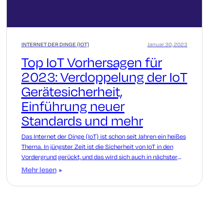
INTERNET DER DINGE (IOT)
Januar 30, 2023
Top IoT Vorhersagen für
2023: Verdoppelung der IoT
Gerätesicherheit,
Einführung neuer
Standards und mehr
Das Internet der Dinge (IoT) ist schon seit Jahren ein heißes
Thema. In jüngster Zeit ist die Sicherheit von IoT in den
Vordergrund gerückt, und das wird sich auch in nächster
Zeit nicht ändern.
Mehr lesen