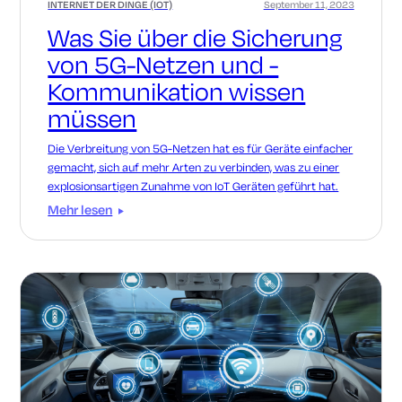
INTERNET DER DINGE (IOT)
September 11, 2023
Was Sie über die Sicherung
von 5G-Netzen und -
Kommunikation wissen
müssen
Die Verbreitung von 5G-Netzen hat es für Geräte einfacher
gemacht, sich auf mehr Arten zu verbinden, was zu einer
explosionsartigen Zunahme von IoT Geräten geführt hat.
Mehr lesen