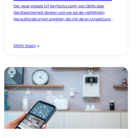
Der neue globale IoT Keyfactorzeigt, wie OEMs über
Gerätesicherheit denken und wie sie die vielfältigen
Herausforderungen angehen, die mit deren Umsetzung
verbunden sind.
Mehr lesen