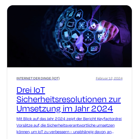
INTERNET DER DINGE (IOT)
Februar 12, 2024
Drei IoT
Sicherheitsresolutionen zur
Umsetzung im Jahr 2024
Mit Blick auf das Jahr 2024 zeigt der Bericht Keyfactordrei
Vorsätze auf, die Sicherheitsverantwortliche umsetzen
können, um IoT zu verbessern – unabhängig davon, an
welchem Punkt ihrer Sicherheitsreise sie sich gerade