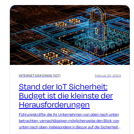
INTERNET DER DINGE (IOT)
Februar 26, 2024
Stand der IoT Sicherheit:
Budget ist die kleinste der
Herausforderungen
Führungskräfte, die ihr Unternehmen von oben nach unten
betrachten, vernachlässigen möglicherweise den Blick von
unten nach oben, insbesondere in Bezug auf die Sicherheit
und die technischen Details, die mit der Aufrechterhaltung