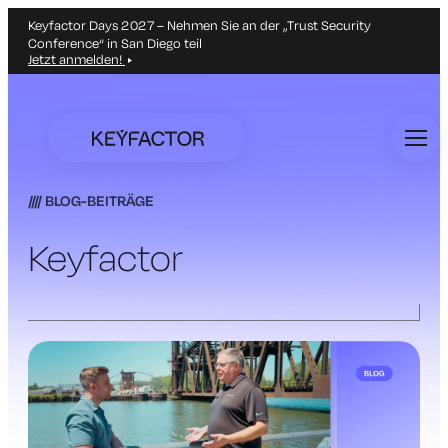
Keyfactor Days 2027 – Nehmen Sie an der „Trust Security
Conference“ in San Diego teil
Jetzt anmelden!
Zum
Hauptinhalt
springen
BLOG-BEITRÄGE
Keyfactor