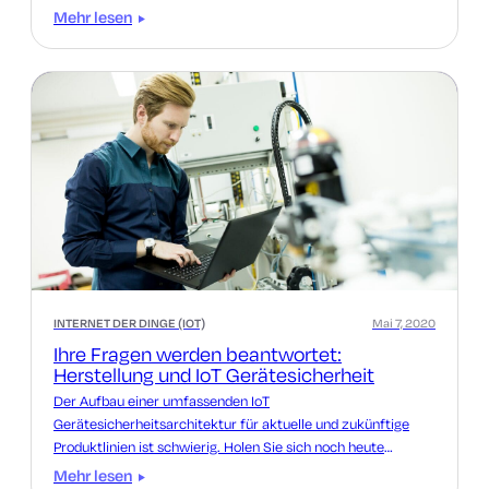
Mehr lesen
INTERNET DER DINGE (IOT)
Mai 7, 2020
Ihre Fragen werden beantwortet:
Herstellung und IoT Gerätesicherheit
Der Aufbau einer umfassenden IoT
Gerätesicherheitsarchitektur für aktuelle und zukünftige
Produktlinien ist schwierig. Holen Sie sich noch heute
Antworten auf Ihre IoT Gerätefragen.
Mehr lesen