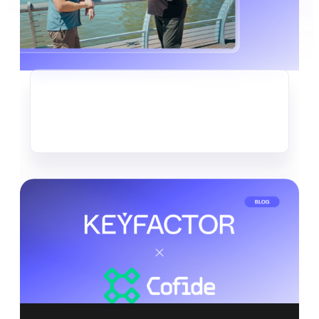
KRYPTO-AGILITÄT
Der stille Datendiebstahl, der
bereits im Gange ist
Mehr lesen