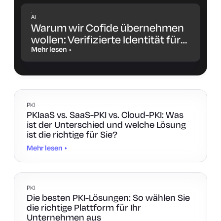
AI
Warum wir Cofide übernehmen
wollen: Verifizierte Identität für
Workloads und KI-Agenten
Mehr lesen
PKI
PKIaaS vs. SaaS-PKI vs. Cloud-PKI: Was
ist der Unterschied und welche Lösung
ist die richtige für Sie?
Mehr lesen
PKI
Die besten PKI-Lösungen: So wählen Sie
die richtige Plattform für Ihr
Unternehmen aus