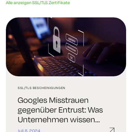
Alle anzeigen SSL/TLS Zertifikate
SSL/TLS BESCHEINIGUNGEN
ZERTIFIKAT-MANAGEMENT
ZERTIFIKAT-MANAGEMENT
Googles Misstrauen
Der stressfreie Weg, ein
Erneuern und
gegenüber Entrust: Was
abgelaufenes SSL
Automatisieren von SSL
Unternehmen wissen
Zertifikat zu reparieren
Zertifikaten
sollten
Juli 8, 2024
Juni 20, 2024
Juni 13, 2024