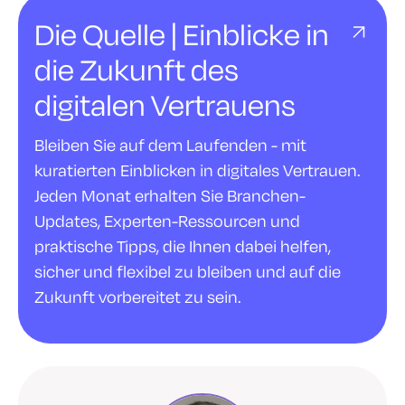
Die Quelle | Einblicke in
die Zukunft des
digitalen Vertrauens
Bleiben Sie auf dem Laufenden - mit
kuratierten Einblicken in digitales Vertrauen.
Jeden Monat erhalten Sie Branchen-
Updates, Experten-Ressourcen und
praktische Tipps, die Ihnen dabei helfen,
sicher und flexibel zu bleiben und auf die
Zukunft vorbereitet zu sein.