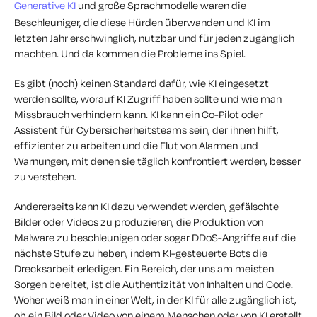
Generative KI
und große Sprachmodelle waren die
Beschleuniger, die diese Hürden überwanden und KI im
letzten Jahr erschwinglich, nutzbar und für jeden zugänglich
machten. Und da kommen die Probleme ins Spiel.
Es gibt (noch) keinen Standard dafür, wie KI eingesetzt
werden sollte, worauf KI Zugriff haben sollte und wie man
Missbrauch verhindern kann. KI kann ein Co-Pilot oder
Assistent für Cybersicherheitsteams sein, der ihnen hilft,
effizienter zu arbeiten und die Flut von Alarmen und
Warnungen, mit denen sie täglich konfrontiert werden, besser
zu verstehen.
Andererseits kann KI dazu verwendet werden, gefälschte
Bilder oder Videos zu produzieren, die Produktion von
Malware zu beschleunigen oder sogar DDoS-Angriffe auf die
nächste Stufe zu heben, indem KI-gesteuerte Bots die
Drecksarbeit erledigen. Ein Bereich, der uns am meisten
Sorgen bereitet, ist die Authentizität von Inhalten und Code.
Woher weiß man in einer Welt, in der KI für alle zugänglich ist,
ob ein Bild oder Video von einem Menschen oder von KI erstellt