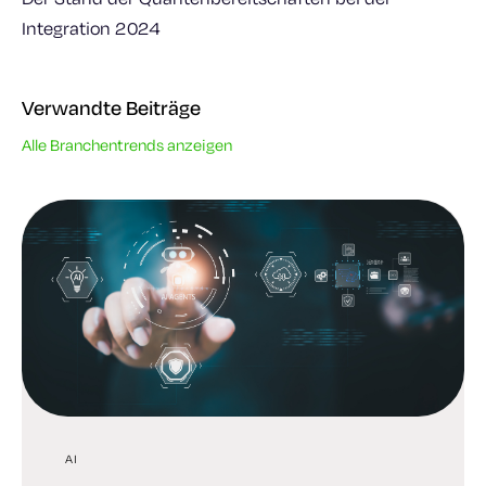
Integration 2024
Verwandte Beiträge
Alle Branchentrends anzeigen
AI
AI
TRENDS IN DER INDUSTRIE