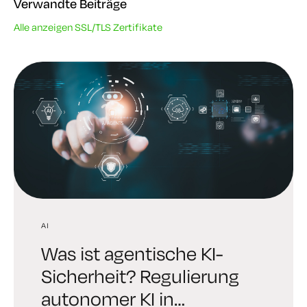
Verwandte Beiträge
Alle anzeigen SSL/TLS Zertifikate
AI
AI
TRENDS IN DER INDUSTRIE
Was ist agentische KI-
Digital Trust Digest:
6 brutale Wahrheiten,
Sicherheit? Regulierung
Entdecken Sie die AI
denen sich jede
autonomer KI in
Identity Edition, die die
Führungskraft in Bezug