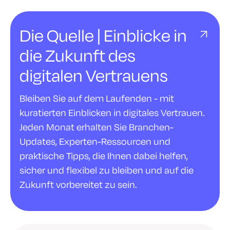
Die Quelle | Einblicke in
die Zukunft des
digitalen Vertrauens
Bleiben Sie auf dem Laufenden - mit
kuratierten Einblicken in digitales Vertrauen.
Jeden Monat erhalten Sie Branchen-
Updates, Experten-Ressourcen und
praktische Tipps, die Ihnen dabei helfen,
sicher und flexibel zu bleiben und auf die
Zukunft vorbereitet zu sein.