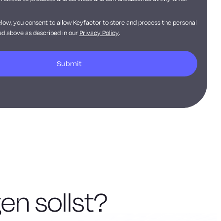
elow, you consent to allow Keyfactor to store and process the personal
d above as described in our
Privacy Policy
.
en sollst?