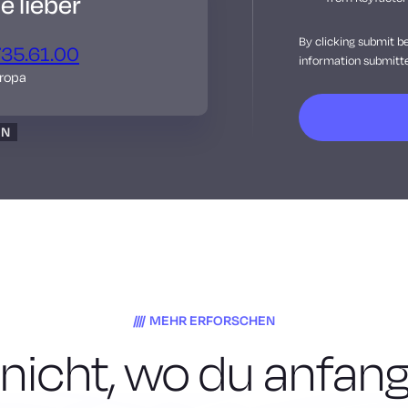
 lieber
By clicking submit b
735.61.00
information submitte
uropa
EN
MEHR ERFORSCHEN
nicht, wo du anfang