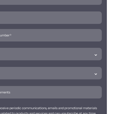
 receive periodic communications, emails and promotional materials
related to products and services and can unsubscribe at any time.