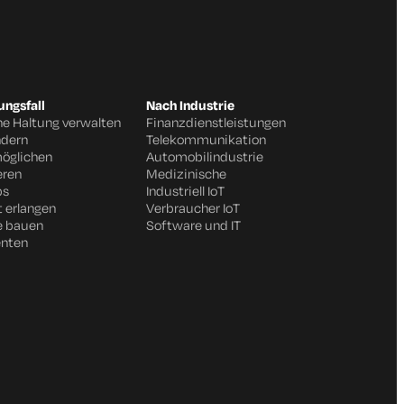
ngsfall
Nach Industrie
he Haltung verwalten
Finanzdienstleistungen
ndern
Telekommunikation
möglichen
Automobilindustrie
eren
Medizinische
ps
Industriell IoT
t erlangen
Verbraucher IoT
e bauen
Software und IT
enten