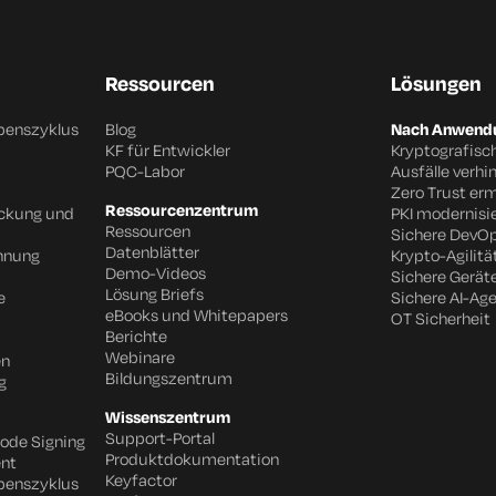
Ressourcen
Lösungen
benszyklus
Blog
Nach Anwendu
KF für Entwickler
Kryptografisc
PQC-Labor
Ausfälle verhi
Zero Trust er
Ressourcenzentrum
eckung und
PKI modernisi
Ressourcen
Sichere DevO
Datenblätter
chnung
Krypto-Agilitä
Demo-Videos
Sichere Gerät
Lösung Briefs
e
Sichere AI-Ag
eBooks und Whitepapers
OT Sicherheit
Berichte
Webinare
en
Bildungszentrum
g
Wissenszentrum
Support-Portal
Code Signing
Produktdokumentation
nt
Keyfactor
benszyklus