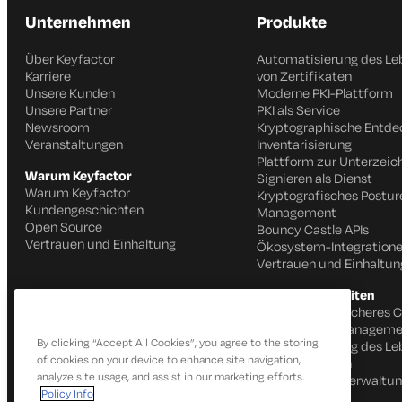
Unternehmen
Produkte
Über Keyfactor
Automatisierung des Le
Karriere
von Zertifikaten
Unsere Kunden
Moderne PKI-Plattform
Unsere Partner
PKI als Service
Newsroom
Kryptographische Entd
Veranstaltungen
Inventarisierung
Plattform zur Unterzei
Warum Keyfactor
Signieren als Dienst
Warum Keyfactor
Kryptografisches Postur
Kundengeschichten
Management
Open Source
Bouncy Castle APIs
Vertrauen und Einhaltung
Ökosystem-Integration
Vertrauen und Einhaltun
Produktfähigkeiten
Schnelles und sicheres 
IoT Identitätsmanageme
By clicking “Accept All Cookies”, you agree to the storing
Automatisierung des Le
of cookies on your device to enhance site navigation,
von Zertifikaten
analyze site usage, and assist in our marketing efforts.
SSH-Schlüsselverwaltu
Policy Info