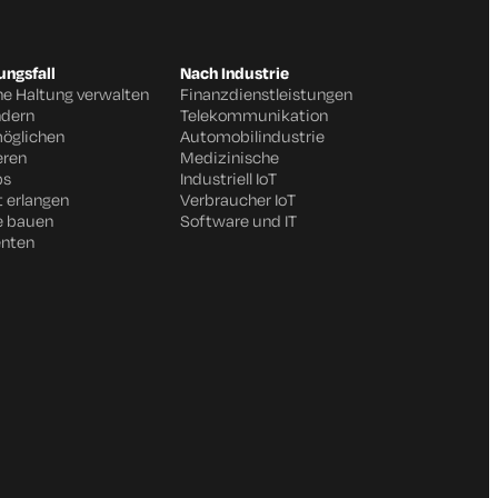
ngsfall
Nach Industrie
he Haltung verwalten
Finanzdienstleistungen
ndern
Telekommunikation
möglichen
Automobilindustrie
eren
Medizinische
ps
Industriell IoT
t erlangen
Verbraucher IoT
e bauen
Software und IT
enten