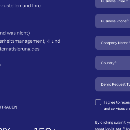
zustellen und Ihre
nd was nicht)
herheitsmanagement, KI und
utomatisierung des
n
I agree to rece
RTRAUEN
and services an
By clicking submit, y
described in our
Priv