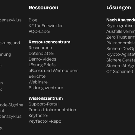
Ressourcen
Lösungen
benszyklus
Blog
Nach Anwendu
KF für Entwickler
Kryptografisc
PQC-Labor
Ausfälle verhi
Zero Trust er
Ressourcenzentrum
eckung und
PKI modernisi
Ressourcen
Sichere DevO
Datenblätter
chnung
Krypto-Agilitä
Demo-Videos
Sichere Gerät
Lösung Briefs
e
Sichere AI-Ag
eBooks und Whitepapers
OT Sicherheit
Berichte
Webinare
en
Bildungszentrum
g
Wissenszentrum
Support-Portal
Code Signing
Produktdokumentation
nt
Keyfactor
benszyklus
Keyfactor -Repo
ng