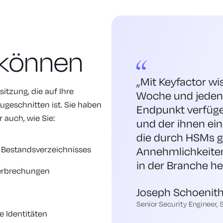
 können
„Mit Keyfactor wis
sitzung, die auf Ihre
Woche und jeden 
ugeschnitten ist. Sie haben
Endpunkt verfüge
 auch, wie Sie:
und der ihnen ein
die durch HSMs ge
n Bestandsverzeichnisses
Annehmlichkeiten
in der Branche h
terbrechungen
Joseph Schoenit
Senior Security Engineer,
e Identitäten