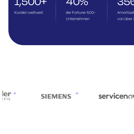
1,500+
40%
35
Kunden weltweit
der Fortune-500-
Amortisat
Unternehmen
von über 