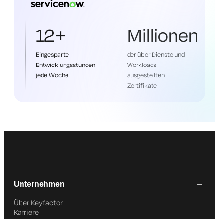
12+
Millionen
Eingesparte
der über Dienste und
Entwicklungsstunden
Workloads
jede Woche
ausgestellten
Zertifikate
Unternehmen
Über Keyfactor
Karriere