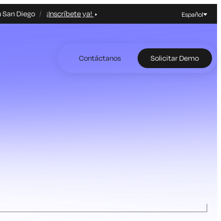
n San Diego
¡Inscríbete ya!
Español
Contáctanos
Solicitar Demo