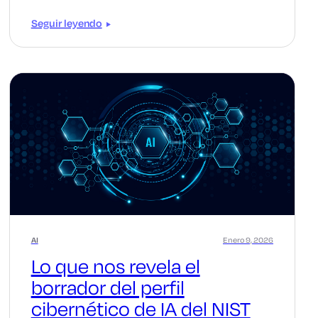
Seguir leyendo
AI
Enero 9, 2026
Lo que nos revela el
borrador del perfil
cibernético de IA del NIST