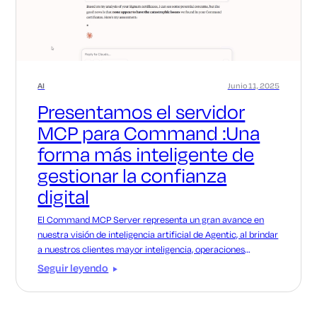
AI
Junio 11, 2025
Presentamos el servidor
MCP para Command :Una
forma más inteligente de
gestionar la confianza
digital
El Command MCP Server representa un gran avance en
nuestra visión de inteligencia artificial de Agentic, al brindar
a nuestros clientes mayor inteligencia, operaciones
optimizadas y una automatización mejorada. Las
Seguir leyendo
posibilidades son realmente infinitas, y esto es solo el
comienzo.