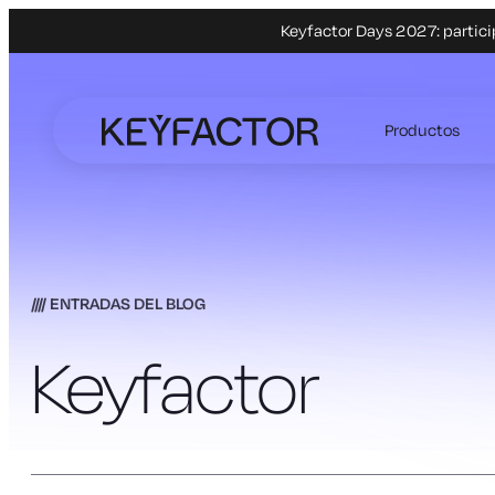
Keyfactor Days 2027: partici
Ir
al
Productos
contenido
principal
ENTRADAS DEL BLOG
Keyfactor