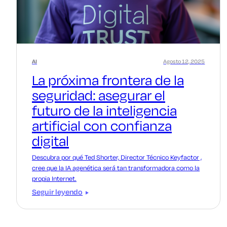
AI
Agosto 12, 2025
La próxima frontera de la
seguridad: asegurar el
futuro de la inteligencia
artificial con confianza
digital
Descubra por qué Ted Shorter, Director Técnico Keyfactor ,
cree que la IA agenética será tan transformadora como la
propia Internet.
Seguir leyendo