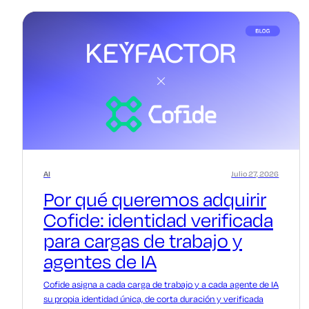
AI
Julio 27, 2026
Por qué queremos adquirir
Cofide: identidad verificada
para cargas de trabajo y
agentes de IA
Cofide asigna a cada carga de trabajo y a cada agente de IA
su propia identidad única, de corta duración y verificada