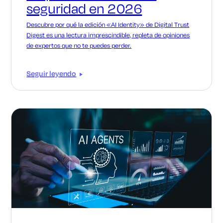
seguridad en 2026
Descubre por qué la edición «AI Identity» de Digital Trust
Digest es una lectura imprescindible, repleta de opiniones
de expertos que no te puedes perder.
Seguir leyendo