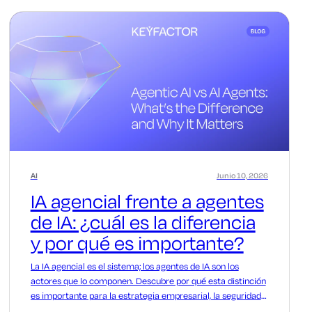
AI
Junio 10, 2026
IA agencial frente a agentes
de IA: ¿cuál es la diferencia
y por qué es importante?
La IA agencial es el sistema; los agentes de IA son los
actores que lo componen. Descubre por qué esta distinción
es importante para la estrategia empresarial, la seguridad y
las adquisiciones.