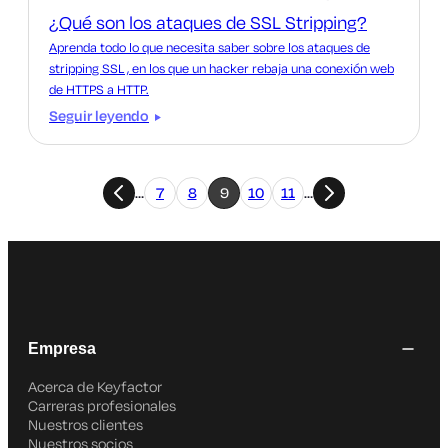
¿Qué son los ataques de SSL Stripping?
Aprenda todo lo que necesita saber sobre los ataques de
stripping SSL , en los que un hacker rebaja una conexión web
de HTTPS a HTTP.
Seguir leyendo
…
7
8
9
10
11
…
Empresa
Acerca de Keyfactor
Carreras profesionales
Nuestros clientes
Nuestros socios