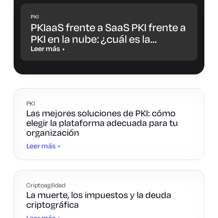
PKI
PKIaaS frente a SaaS PKI frente a
PKI en la nube: ¿cuál es la
diferencia y cuál es la opción
Leer más
más adecuada para ti?
PKI
Las mejores soluciones de PKI: cómo
elegir la plataforma adecuada para tu
organización
Leer más
Criptoagilidad
La muerte, los impuestos y la deuda
criptográfica
Leer más