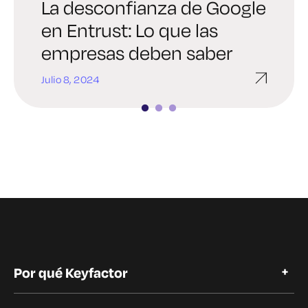
La desconfianza de Google
La forma menos
Cómo renovar y
en Entrust: Lo que las
estresante de arreglar un
automatizar certificados
empresas deben saber
certificado caducado SSL
SSL
Julio 8, 2024
Junio 20, 2024
Junio 13, 2024
Por qué Keyfactor
Por qué Keyfactor