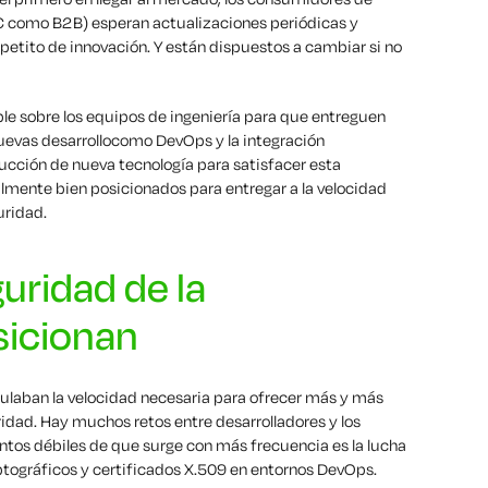
B2C como B2B) esperan actualizaciones periódicas y
apetito de innovación. Y están dispuestos a cambiar si no
le sobre los equipos de ingeniería para que entreguen
nuevas
desarrollo
como DevOps
y la integración
ducción de nueva tecnología para satisfacer esta
almente bien posicionados para entregar a la velocidad
uridad.
uridad de la
sicionan
ulaban la velocidad necesaria para ofrecer más y más
ridad.
Hay
muchos
retos entre
desarrolladores
y los
ntos débiles de
que surge con más frecuencia es la lucha
ptográficos
y certificados X.509
en
entornos DevOps.