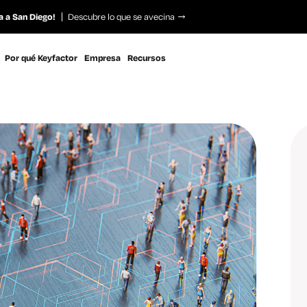
a a San Diego!
Descubre lo que se avecina
Por qué Keyfactor
Empresa
Recursos