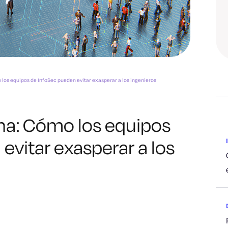
los equipos de InfoSec pueden evitar exasperar a los ingenieros
ha: Cómo los equipos
evitar exasperar a los