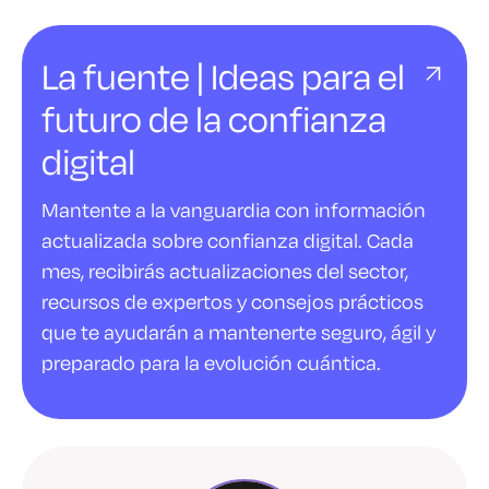
La fuente | Ideas para el
futuro de la confianza
digital
Mantente a la vanguardia con información
actualizada sobre confianza digital. Cada
mes, recibirás actualizaciones del sector,
recursos de expertos y consejos prácticos
que te ayudarán a mantenerte seguro, ágil y
preparado para la evolución cuántica.