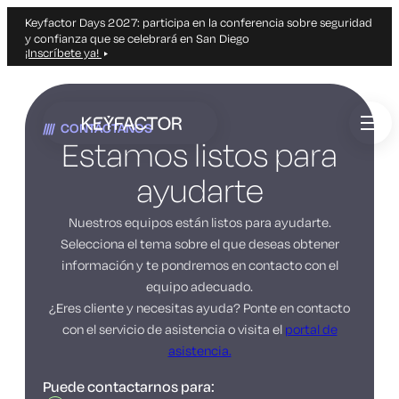
Keyfactor Days 2027: participa en la conferencia sobre seguridad
y confianza que se celebrará en San Diego
¡Inscríbete ya!
Ir
al
CONTÁCTANOS
contenido
Estamos listos para
principal
ayudarte
Nuestros equipos están listos para ayudarte.
Selecciona el tema sobre el que deseas obtener
información y te pondremos en contacto con el
equipo adecuado.
¿Eres cliente y necesitas ayuda? Ponte en contacto
con el servicio de asistencia o visita el
portal de
asistencia.
Puede contactarnos para: