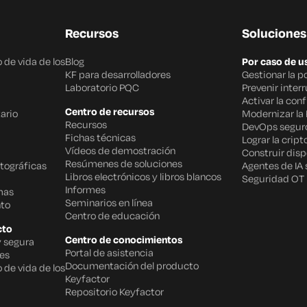
Recursos
Soluciones
 de vida de los
Blog
Por caso de u
KF para desarrolladores
Gestionar la p
Laboratorio PQC
Prevenir inter
Activar la con
Centro de recursos
ario
Modernizar la 
Recursos
DevOps segur
Fichas técnicas
Lograr la cript
Vídeos de demostración
Construir disp
Resúmenes de soluciones
tográficas
Agentes de IA
Libros electrónicos y libros blancos
Seguridad OT
Informes
mas
Seminarios en línea
to
Centro de educación
cto
Centro de conocimientos
y segura
Portal de asistencia
des
Documentación del producto
 de vida de los
Keyfactor
Repositorio Keyfactor