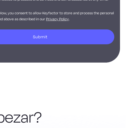
elow, you consent to allow Keyfactor to store and process the personal
d above as described in our
Privacy Policy
.
pezar?