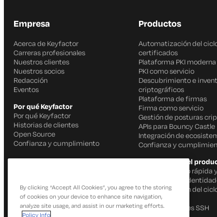
Empresa
Productos
Acerca de Keyfactor
Automatización del ciclo
Carreras profesionales
certificados
Nuestros clientes
Plataforma PKI moderna
Nuestros socios
PKI como servicio
Redacción
Descubrimiento e invent
Eventos
criptográficos
Plataforma de firmas
Por qué Keyfactor
Firma como servicio
Por qué Keyfactor
Gestión de posturas crip
Historias de clientes
APIs para Bouncy Castle
Open Source
Integración de ecosiste
Confianza y cumplimiento
Confianza y cumplimien
Capacidades del produ
Firma de código rápida 
IoT Gestión de identida
By clicking “Accept All Cookies”, you agree to the storing
Automatización del ciclo
of cookies on your device to enhance site navigation,
certificados
analyze site usage, and assist in our marketing efforts.
Gestión de claves SSH
Policy Info