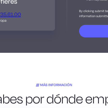
fieres
By clicking submit b
735.61.00
information submitte
ropa
MÁS INFORMACIÓN
abes por dónde em