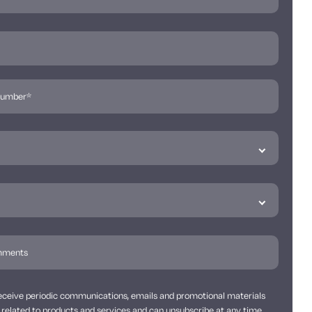
 receive periodic communications, emails and promotional materials
related to products and services and can unsubscribe at any time.