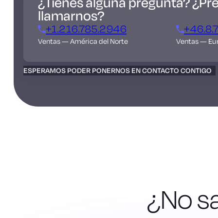
¿Tienes alguna pregunta? ¿Pre
llamarnos?
+1.216.785.2946
+46.8.
Ventas — América del Norte
Ventas — Eu
ESPERAMOS PODER PONERNOS EN CONTACTO CONTIGO
¿No s