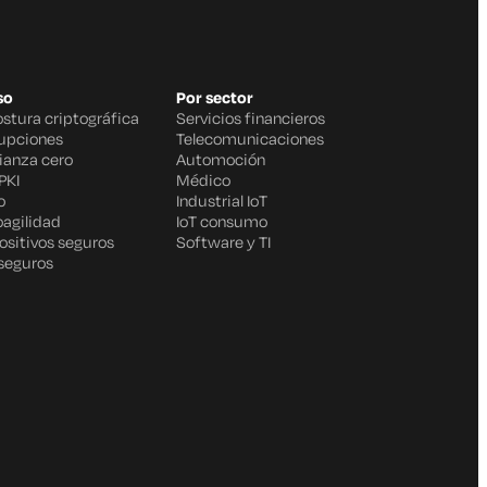
so
Por sector
ostura criptográfica
Servicios financieros
rupciones
Telecomunicaciones
fianza cero
Automoción
PKI
Médico
o
Industrial IoT
oagilidad
IoT consumo
ositivos seguros
Software y TI
 seguros