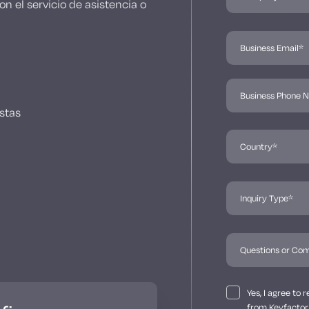
n el servicio de asistencia o
stas
Yes, I agree to
from Keyfactor 