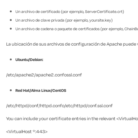
Un archivo de certificado (por ejemplo, ServerCertificate.crt)
Un archivo de clave privada (por ejemplo, yoursite.key)
Un archivo de cadena o paquete de certificados (por ejemplo, ChainB
La ubicación de sus archivos de configuración de Apache puede v
Ubuntu/Debian:
/etc/apache2/apache2.conf
o
ssl.conf
Red Hat/Alma Linux/CentOS
/etc/httpd/conf/httpd.conf
o
/etc/httpd/conf.ssl.conf
You can include your certificate entries in the relevant
<VirtualH
<VirtualHost *:443>