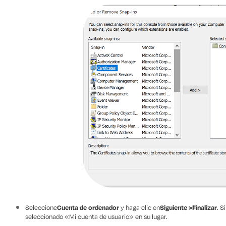
Seleccione
Cuenta de ordenador
y haga clic en
Siguiente >
Finalizar
. S
seleccionado «Mi cuenta de usuario» en su lugar.