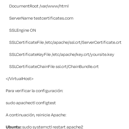
DocumentRoot /var/www/html
ServerName testcertificates.com
SSLEngine ON
SSLCertificateFile /etc/apache/ssl.crt/ServerCertificate.crt
SSLCertificateKeyFile /etc/apache/key.crt/yoursite.key
SSLCertificateChainFile ssl.crt/ChainBundle.crt
</VirtualHost>
Para verificar la configuración:
sudo apachectl configtest
A continuación, reinicie Apache:
Ubuntu:
sudo systemctl restart apache2