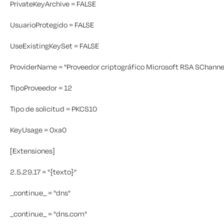
PrivateKeyArchive = FALSE
UsuarioProtegido = FALSE
UseExistingKeySet = FALSE
ProviderName = "Proveedor criptográfico Microsoft RSA SChanne
TipoProveedor = 12
Tipo de solicitud = PKCS10
KeyUsage = 0xa0
[Extensiones]
2.5.29.17 = "{texto}"
_continue_ = "dns"
_continue_ = "dns.com"