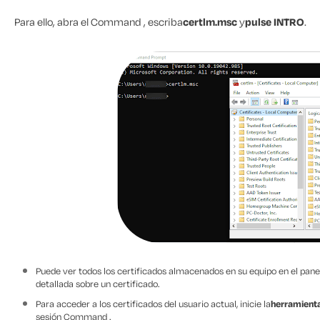
Para ello, abra el Command , escriba
certlm.msc
y
pulse INTRO
.
Puede ver todos los certificados almacenados en su equipo en el pane
detallada sobre un certificado.
Para acceder a los certificados del usuario actual, inicie la
herramienta
sesión Command .