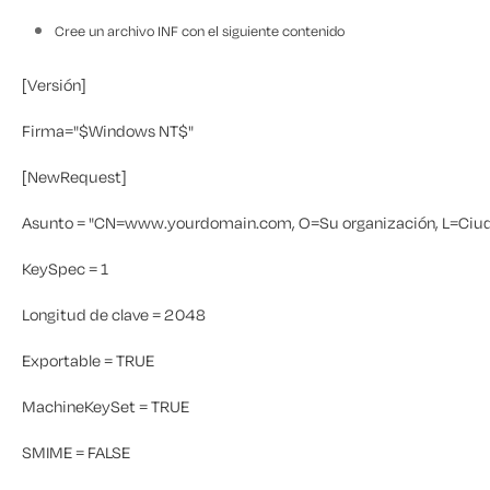
Cree un archivo INF con el siguiente contenido
[Versión]
Firma="$Windows NT$"
[NewRequest]
Asunto = "CN=www.yourdomain.com, O=Su organización, L=Ciuda
KeySpec = 1
Longitud de clave = 2048
Exportable = TRUE
MachineKeySet = TRUE
SMIME = FALSE