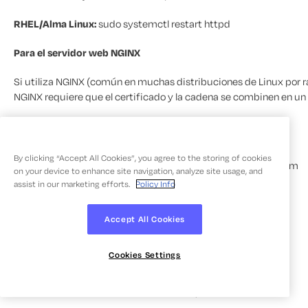
RHEL/Alma Linux:
sudo systemctl restart httpd
Para el servidor web NGINX
Si utiliza NGINX (común en muchas distribuciones de Linux por ra
NGINX requiere que el certificado y la cadena se combinen en un 
Combine su certificado y el paquete de CA:
By clicking “Accept All Cookies”, you agree to the storing of cookies
cat CertificadoServidor.crt PaqueteCadena.crt > fullchain.pem
on your device to enhance site navigation, analyze site usage, and
assist in our marketing efforts.
Policy Info
Modifique el bloque de su servidor NGINX:
Accept All Cookies
servidor {
Cookies Settings
listen 443 ssl;
nombre_servidor testcertificates.com;