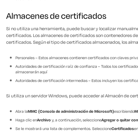
Almacenes de certificados
Si no utiliza una herramienta, puede buscar y localizar manualme
certificados. Los almacenes de certificados son contenedores de
certificados. Según el tipo de certificados almacenados, los alm
Personales – Estos almacenes contienen certificados con claves priv
Autoridades de certificación raíz de confianza – Todos los certificado
almacenarán aquí
Autoridades de certificación intermedias – Estos incluyen los certifi
Si utiliza un servidor Windows, puede acceder al Almacén de cert
Abra la
MMC (Consola de administración de Microsoft)
escribiendo
M
Haga clic en
Archivo
y, a continuación, seleccione
Agregar o quitar co
Se le mostrará una lista de complementos. Seleccione
Certificados
en