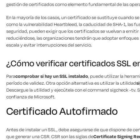
gestión de certificados como elemento fundamental de las opera
En la mayoría de los casos, un certificado se sustituye cuando s
como la vulnerabilidad Heartbleed, la caducidad de SHA-1, las fu
seguridad, pueden exigir que los certificados se vuelvan a emitir 
reduciéndose, las organizaciones tendrán que adoptar enfoques m
escala y evitar interrupciones del servicio.
¿Cómo verificar certificados SSL 
Para
comprobar si hay un SSL instalado
, puede utilizar la herr
período de validez. Otra opción alternativa es utilizar la utilidad
s
Descargue la utilidad y ejecútela con el command
sigcheck -tv
. 
confianza de Microsoft.
Certificado Autofirmado
Antes de instalar un SSL , debe asegurarse de que dispone de cert
que generar una CSR. CSR son las siglas de
Certificate Signing R