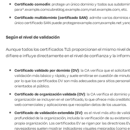
Certificado comodín
: protege un único dominio y todos sus subdomin
para
*.example.com
cubre
blog.example.com
,
mail.example.com
, etc.
Certificado multidominio (certificado SAN)
: admite varios dominios 
único certificado SAN puede proteger
example.com
,
example.net
y
an
Según el nivel de validación
Aunque todos los certificados TLS proporcionan el mismo nivel de 
difiere e influye directamente en el nivel de confianza y la infor
Certificado validado por dominio (DV)
: la CA verifica que el solicita
validación más básico y rápido, y suele emitirse en cuestión de minuto
por lo que los certificados DV son más adecuados para sitios persona
orientados al público.
Certificado de organización validada (OV)
: la CA verifica el dominio y
organización se incluyen en el certificado, lo que ofrece más credibil
web comerciales y aplicaciones que recopilan datos de los usuarios.
Certificado de validación extendida (EV)
: es el nivel más alto de vali
profundidad de la organización, incluida la verificación de su existencia
propia organización. Los certificados EV se rigen por las directrices
navegadores suelen mostrar indicadores visuales mejorados (como el n