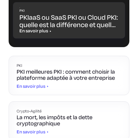
PKI
PKIaaS ou SaaS PKI ou Cloud PKI:
quelle est la différence et quelle
solution vous convient le mieux
En savoir plus
?
PKI
PKI meilleures PKI : comment choisir la
plateforme adaptée à votre entreprise
En savoir plus
Crypto-Agilité
La mort, les impôts et la dette
cryptographique
En savoir plus