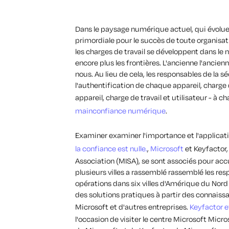
Dans le paysage numérique actuel, qui évolu
primordiale pour le succès de toute organisat
les charges de travail se développent dans le 
encore plus les
frontières
.
L'ancienne
l'ancien
nous.
Au lieu de cela
,
les responsables de la sé
l'authentification de chaque appareil, charge d
appareil, charge de travail et utilisateur - à c
ma
in
confiance numérique
.
Examiner
examiner l'importance et l'applicati
la confiance est nulle.
,
Microsoft
et
Keyfactor
Association (MISA),
se sont associés pour
accu
plusieurs villes
a rassemblé
rassemblé
les res
opérations
dans six villes
d'Amérique du Nord
des solutions pratiques à partir des connaissa
Microsoft et d'autres entreprises.
Keyfactor
e
l'occasion de visiter le centre Microsoft
Micro