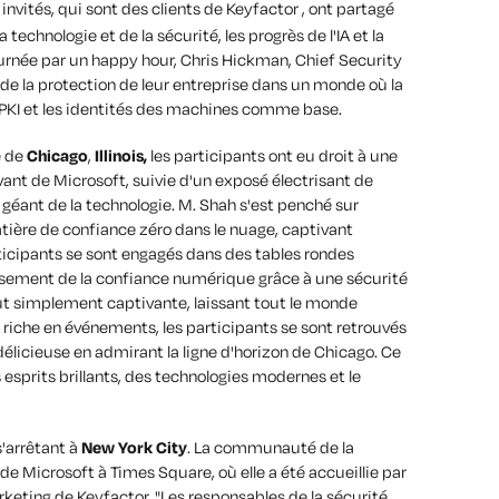
invités, qui sont des clients de Keyfactor , ont partagé
 technologie et de la sécurité, les progrès de l'IA et la
journée par un happy hour, Chris Hickman, Chief Security
 de la protection de leur entreprise dans un monde où la
ec PKI et les identités des machines comme base.
e de
Chicago
,
Illinois,
les participants
ont eu droit à une
vant de Microsoft, suivie d'un exposé électrisant de
 géant de la technologie. M. Shah s'est penché sur
tière de confiance zéro dans le nuage, captivant
participants se sont engagés dans des tables rondes
issement de la confiance numérique grâce à une sécurité
tout simplement captivante, laissant tout le monde
e riche en événements, les participants se sont retrouvés
e délicieuse en admirant la ligne d'horizon de Chicago. Ce
 esprits brillants, des technologies modernes et le
 s'arrêtant à
New York City
. La communauté de la
de Microsoft à Times Square, où elle a été accueillie par
keting de Keyfactor. "
Les responsables de la sécurité