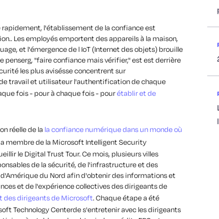
e rapidement,
l'établissement de la
confiance est
ion.
.
Les employés
emportent des appareils à la maison
,
nuage,
et
l'émergence de l
IoT (Internet des objets)
brouille
ne
penser
g
,
"faire confiance mais vérifier
,
"
est
est derrière
curité les plus avisés
se concentrent sur
e travail et utilisateur
l'authentification de chaque
haque fois - pour
à chaque fois - pour
établir
et de
on réelle de la
la confiance numérique dans un monde où
, a
membre de la Microsoft Intelligent Security
eillir
le Digital Trust Tour
. Ce
mois,
plusieurs villes
ponsables de la sécurité, de l'infrastructure et des
d'Amérique du Nord
afin d'obtenir des informations et
nces et de l'expérience collectives des dirigeants de
t des dirigeants de Microsoft
.
Chaque étape a été
soft Technology
Center
de s'entretenir avec les dirigeants