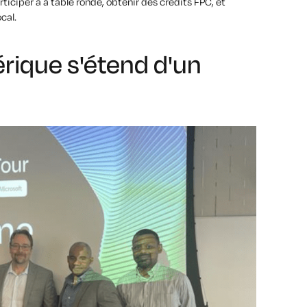
rticiper
à
a
table ronde,
obtenir des crédits FPC,
et
cal.
rique s'étend d'un