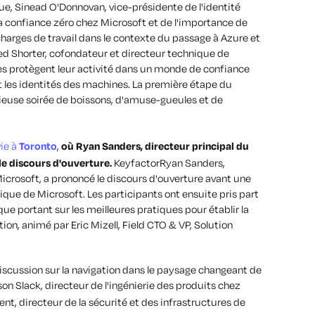
ue, Sinead O'Donnovan, vice-présidente de l'identité
la confiance zéro chez Microsoft et de l'importance de
s charges de travail dans le contexte du passage à Azure et
ed Shorter, cofondateur et directeur technique de
es protègent leur activité dans un monde de confiance
et les identités des machines. La première étape du
icieuse soirée de boissons, d'amuse-gueules et de
vie à
Toronto
,
où Ryan Sanders, directeur principal du
le discours d'ouverture.
KeyfactorRyan Sanders,
icrosoft, a prononcé le discours d'ouverture avant une
gique de Microsoft.
Les participants ont ensuite pris part
que portant sur les meilleures pratiques pour établir la
on, animé par Eric Mizell, Field CTO & VP, Solution
discussion sur la navigation dans le paysage changeant de
son Slack, directeur de l'ingénierie des produits chez
ent, directeur de la sécurité et des infrastructures de