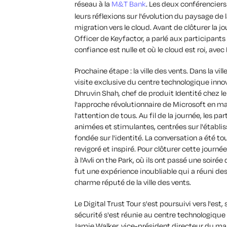
réseau à la
M&T Bank
. Les deux conférenciers 
leurs réflexions sur l'évolution du paysage de la
migration vers le cloud. Avant de clôturer la 
Officer de Keyfactor, a parlé aux participants
confiance est nulle et où le cloud est roi, av
Prochaine étape : la ville des vents. Dans la vill
visite exclusive du centre technologique inno
Dhruvin Shah, chef de produit Identité chez le
l'approche révolutionnaire de Microsoft en ma
l'attention de tous. Au fil de la journée, les 
animées et stimulantes, centrées sur l'établ
fondée sur l'identité. La conversation a été 
revigoré et inspiré. Pour clôturer cette journé
à l'Avli on the Park, où ils ont passé une soiré
fut une expérience inoubliable qui a réuni des
charme réputé de la ville des vents.
Le Digital Trust Tour s'est poursuivi vers l'est,
sécurité s'est réunie au centre technologique 
Jamie Walker, vice-président directeur du mar