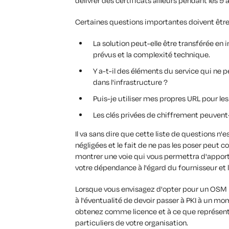
délivrer des certificats ailleurs pendant les 9
Certaines questions importantes doivent être
La solution peut-elle être transférée en i
prévus et la complexité technique.
Y a-t-il des éléments du service qui ne 
dans l'infrastructure ?
Puis-je utiliser mes propres URL pour les
Les clés privées de chiffrement peuvent-
Il va sans dire que cette liste de questions n
négligées et le fait de ne pas les poser peut 
montrer une voie qui vous permettra d'apporte
votre dépendance à l'égard du fournisseur et l
Lorsque vous envisagez d'opter pour un OSM po
à l'éventualité de devoir passer à PKI à un mo
obtenez comme licence et à ce que représente l
particuliers de votre organisation.