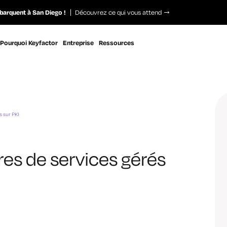
barquent à San Diego !
Découvrez ce qui vous attend
Pourquoi Keyfactor
Entreprise
Ressources
s sur PKI
fres de services gérés