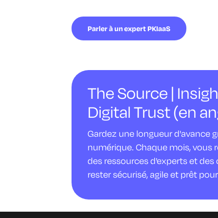
Parler à un expert PKIaaS
The Source | Insigh
Digital Trust (en an
Gardez une longueur d'avance gr
numérique. Chaque mois, vous rec
des ressources d'experts et des 
rester sécurisé, agile et prêt pour 