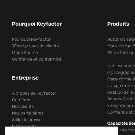
Pourquoi Keyfactor
Produits
Pourquoi Keyfactor
Automatisatio
Témoignages de clients
Plate-forme 
Open Source
PKI en tant qu
Confiance et conformité
s et inventai
cryptographi
Entreprise
Plate-forme d
La signature e
Gestion de la
A propos de Keyfactor
Bouncy Castle
Carrières
Intégrations 
Nos clients
Confiance et
Nos partenaires
Salle de presse
Capacités de
Evénements
Signature de 