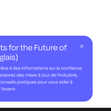
ts for the Future of
glais)
âce à des informations sur la confiance
evrez des mises à jour de l'industrie,
conseils pratiques pour vous aider à
l'avenir.