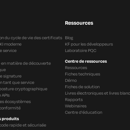
Ressources
n du cycle de vie des certificats
Blog
PKI moderne
KF pour les développeurs
e service
Laboratoire PQC
Centre de ressources
re en matière de découverte
Ressources
que
Fiches techniques
e signature
Démo
n tant que service
Fiches de solution
 posture cryptographique
Livres électroniques et livres blan
 APIs
Rapports
des écosystèmes
Webinaires
 conformité
Centre d'éducation
s produits
code rapide et sécurisée