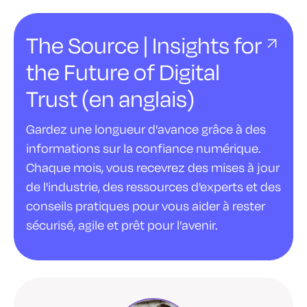
The Source | Insights for
the Future of Digital
Trust (en anglais)
Gardez une longueur d'avance grâce à des
informations sur la confiance numérique.
Chaque mois, vous recevrez des mises à jour
de l'industrie, des ressources d'experts et des
conseils pratiques pour vous aider à rester
sécurisé, agile et prêt pour l'avenir.