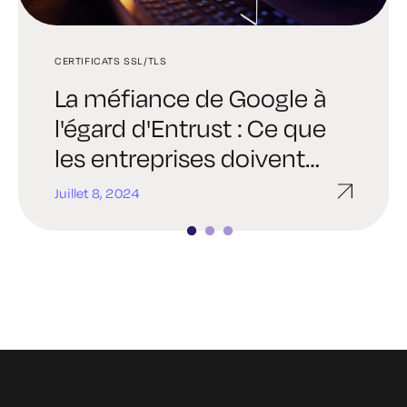
CERTIFICATS SSL/TLS
GESTION DES CERTIFICATS
GESTION DES CERTIFICATS
La méfiance de Google à
La façon la moins
Comment renouveler et
l'égard d'Entrust : Ce que
stressante de corriger un
automatiser les certificats
les entreprises doivent
certificat expiré SSL
SSL
savoir
Juillet 8, 2024
Juin 20, 2024
Juin 13, 2024