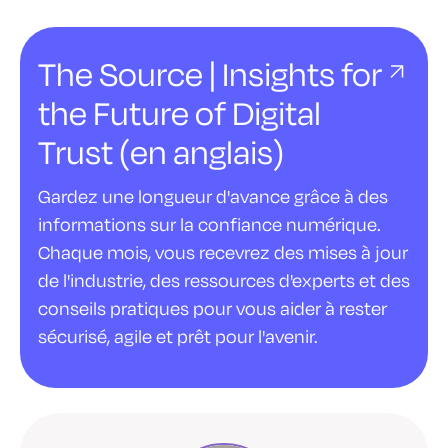
The Source | Insights for
the Future of Digital
Trust (en anglais)
Gardez une longueur d'avance grâce à des
informations sur la confiance numérique.
Chaque mois, vous recevrez des mises à jour
de l'industrie, des ressources d'experts et des
conseils pratiques pour vous aider à rester
sécurisé, agile et prêt pour l'avenir.