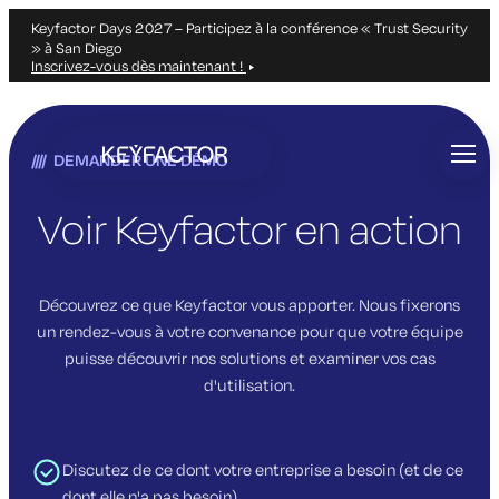
Keyfactor Days 2027 – Participez à la conférence « Trust Security
» à San Diego
Inscrivez-vous dès maintenant !
Aller
directement
DEMANDER UNE DÉMO
au
contenu
principal
Voir Keyfactor en action
Découvrez ce que Keyfactor vous apporter. Nous fixerons
un rendez-vous à votre convenance pour que votre équipe
puisse découvrir nos solutions et examiner vos cas
d'utilisation.
Discutez de ce dont votre entreprise a besoin (et de ce
dont elle n'a pas besoin)