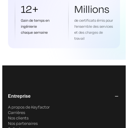
12+
Millions
Gain de temps en
de certificats émis pour
ingénierie
l'ensemble des services
chaque semaine
et des charges de
travail
Entreprise
A propos de Keyfactor
Carrières
Nos clients
Nos partenaires