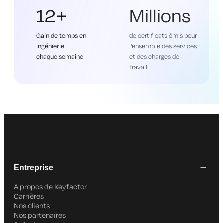
12+
Millions
Gain de temps en
de certificats émis pour
ingénierie
l'ensemble des services
chaque semaine
et des charges de
travail
Entreprise
A propos de Keyfactor
Carrières
Nos clients
Nos partenaires