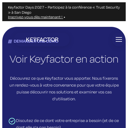
Keyfactor Days 2027 – Participez à la conférence « Trust Security
» à San Diego
Inscrivez-vous dès maintenant !
Aller
directement
DEMANDER UNE DÉMO
au
contenu
principal
Voir Keyfactor en action
Découvrez ce que Keyfactor vous apporter. Nous fixerons
un rendez-vous à votre convenance pour que votre équipe
puisse découvrir nos solutions et examiner vos cas
d'utilisation.
Discutez de ce dont votre entreprise a besoin (et de ce
dont elle n'a pas besoin)