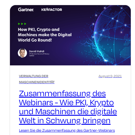
VERWALTUNG DER
August 9, 2021
MASCHINENIDENTITÄT
Zusammenfassung des
Webinars - Wie PKI, Krypto
und Maschinen die digitale
Welt in Schwung bringen
Lesen Sie die Zusammenfassung des Gartner-Webinars