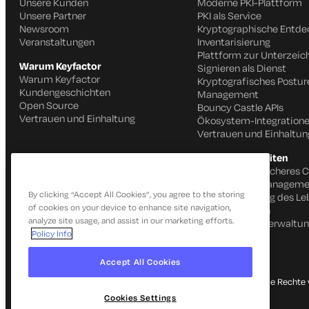
Unsere Kunden
Moderne PKI-Plattform
Unsere Partner
PKI als Service
Newsroom
Kryptographische Entd
Veranstaltungen
Inventarisierung
Plattform zur Unterzei
Warum Keyfactor
Signieren als Dienst
Warum Keyfactor
Kryptografisches Postur
Kundengeschichten
Management
Open Source
Bouncy Castle APIs
Vertrauen und Einhaltung
Ökosystem-Integration
Vertrauen und Einhaltun
Produktfähigkeiten
Schnelles und sicheres 
IoT Identitätsmanageme
By clicking “Accept All Cookies”, you agree to the storing
Automatisierung des Le
of cookies on your device to enhance site navigation,
von Zertifikaten
analyze site usage, and assist in our marketing efforts.
SSH-Schlüsselverwaltu
Policy Info
Accept All Cookies
© 2026 Keyfactor. Alle Rechte 
Cookies Settings