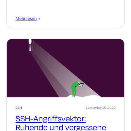
Mehr lesen
SSH
September 15, 2020
SSH-Angriffsvektor:
Ruhende und vergessene