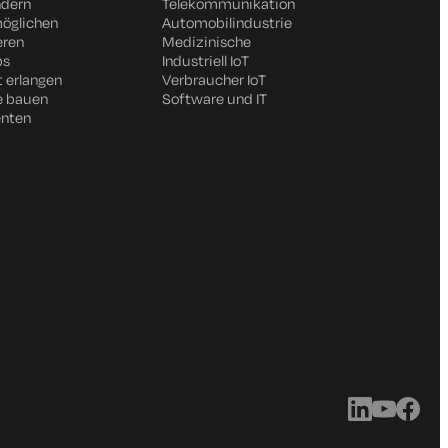
ndern
Telekommunikation
möglichen
Automobilindustrie
eren
Medizinische
ps
Industriell IoT
t erlangen
Verbraucher IoT
e bauen
Software und IT
enten