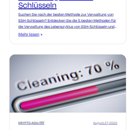
Schlüsseln
Suchen Sie nach der besten Methode zur Verwaltung von
SSH-Schlüsseln? Entdecken Sie die 5 besten Methoden für
die Verwaltung des Lebenszyklus von SSH-Schlüsseln und
warum Automatisierung der Schlüssel zum Erfolg ist.
Mehr lesen
KRYPTO-AGILITÄT
August 27, 2020