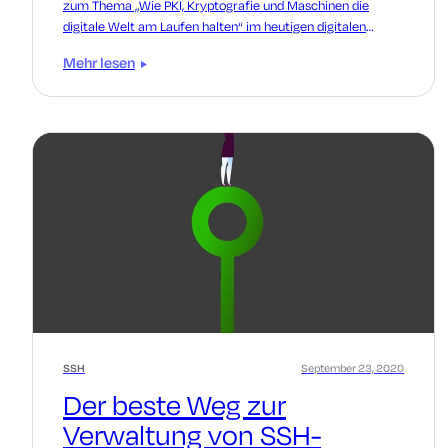
zum Thema „Wie PKI, Kryptografie und Maschinen die
digitale Welt am Laufen halten“ im heutigen digitalen
Zeitalter.
Mehr lesen
SSH
September 23, 2020
Der beste Weg zur
Verwaltung von SSH-