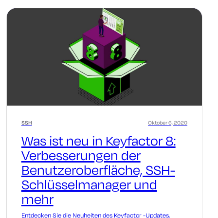
SSH
Oktober 6, 2020
Was ist neu in Keyfactor 8:
Verbesserungen der
Benutzeroberfläche, SSH-
Schlüsselmanager und
mehr
Entdecken Sie die Neuheiten des Keyfactor -Updates,