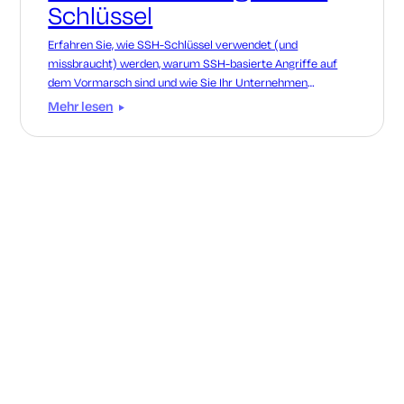
Schlüssel
Erfahren Sie, wie SSH-Schlüssel verwendet (und
missbraucht) werden, warum SSH-basierte Angriffe auf
dem Vormarsch sind und wie Sie Ihr Unternehmen
schützen können, indem Sie die Ausbreitung von Schlüsseln
Mehr lesen
verhindern.