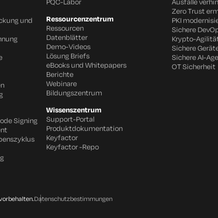
PQC-Labor
Ausfälle verhi
Zero Trust er
Ressourcenzentrum
eckung und
PKI modernisi
Ressourcen
Sichere DevO
Datenblätter
chnung
Krypto-Agilitä
Demo-Videos
Sichere Gerät
Lösung Briefs
e
Sichere AI-Ag
eBooks und Whitepapers
OT Sicherheit
Berichte
Webinare
en
Bildungszentrum
g
Wissenszentrum
Support-Portal
Code Signing
Produktdokumentation
nt
Keyfactor
benszyklus
Keyfactor -Repo
ng
vorbehalten.
Datenschutzbestimmungen