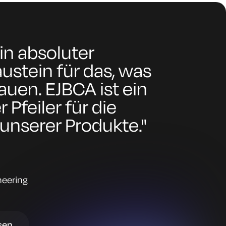
ein absoluter
stein für das, was
auen. EJBCA ist ein
 Pfeiler für die
unserer Produkte."
neering
esen