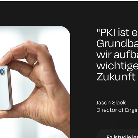
"PKI ist 
Grundbau
wir aufb
wichtiger
Zukunft 
Jason Slack
Director of Engi
Fallstudie l