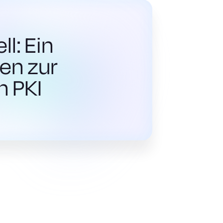
l: Ein
den zur
n PKI