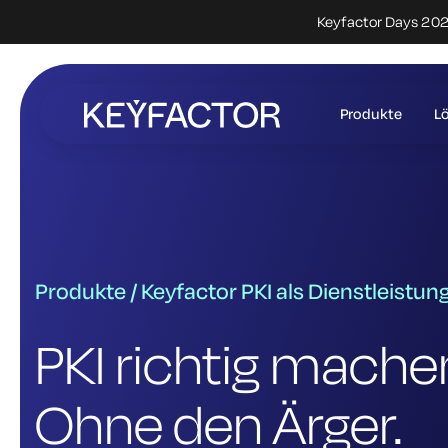
Keyfactor Days 2027
Zum
Hauptinhalt
Produkte
L
springen
Produkte / Keyfactor PKI als Dienstleistun
PKI richtig mache
Ohne den Ärger.