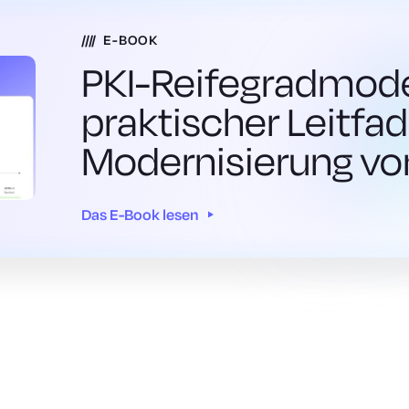
E-BOOK
PKI-Reifegradmodel
praktischer Leitfa
Modernisierung vo
Das E-Book lesen