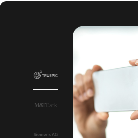
en ab, aber wir
t dadurch,
sfielen. Seit
nsetzen,
ollständig