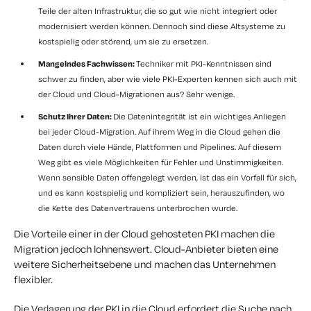
Teile der alten Infrastruktur, die so gut wie nicht integriert oder
modernisiert werden können. Dennoch sind diese Altsysteme zu
kostspielig oder störend, um sie zu ersetzen.
Mangelndes Fachwissen:
Techniker mit PKI-Kenntnissen sind
schwer zu finden, aber wie viele PKI-Experten kennen sich auch mit
der Cloud und Cloud-Migrationen aus? Sehr wenige.
Schutz Ihrer Daten:
Die Datenintegrität ist ein wichtiges Anliegen
bei jeder Cloud-Migration. Auf ihrem Weg in die Cloud gehen die
Daten durch viele Hände, Plattformen und Pipelines. Auf diesem
Weg gibt es viele Möglichkeiten für Fehler und Unstimmigkeiten.
Wenn sensible Daten offengelegt werden, ist das ein Vorfall für sich,
und es kann kostspielig und kompliziert sein, herauszufinden, wo
die Kette des Datenvertrauens unterbrochen wurde.
Die Vorteile einer in der Cloud gehosteten PKI machen die
Migration jedoch lohnenswert. Cloud-Anbieter bieten eine
weitere Sicherheitsebene und machen das Unternehmen
flexibler.
Die Verlagerung der PKI in die Cloud erfordert die Suche nach