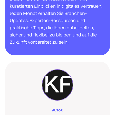
kuratierten Einblicken in digitales Vertrauen.
Jeden Monat erhalten Sie Branchen-
Updates, Experten-Ressourcen und
praktische Tipps, die Ihnen dabei helfen,
sicher und flexibel zu bleiben und auf die
Zukunft vorbereitet zu sein.
AUTOR