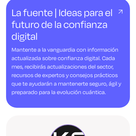
La fuente | Ideas para el
futuro de la confianza
digital
Mantente a la vanguardia con información
actualizada sobre confianza digital. Cada
mes, recibirás actualizaciones del sector,
recursos de expertos y consejos prácticos
que te ayudarán a mantenerte seguro, ágil y
preparado para la evolución cuántica.