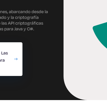
nes, abarcando desde la
ado y la criptografía
 las API criptográficas
as para Java y C#.
 Las
ara