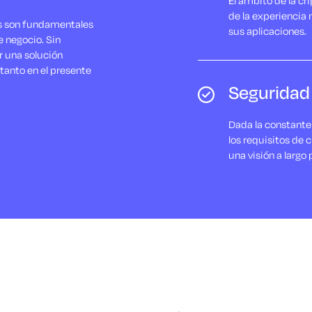
El ámbito de la cr
de la experiencia
les son fundamentales
sus aplicaciones.
e negocio. Sin
r una solución
tanto en el presente
Seguridad 
Dada la constante 
los requisitos de 
una visión a largo 