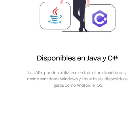
Disponibles en Java y C#
Las APIs pueden utilizarse en todo tipo de sistemas,
desde servidores Windows y Linux hasta dispositivos
ligeros como Android e iOS.