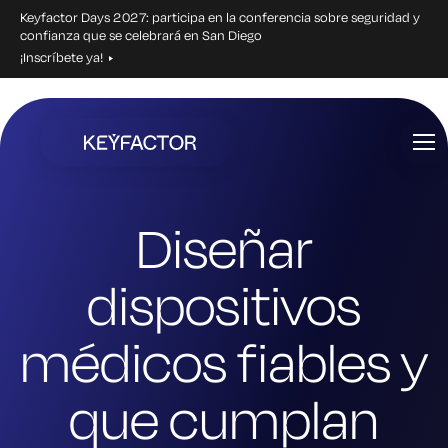
Keyfactor Days 2027: participa en la conferencia sobre seguridad y
confianza que se celebrará en San Diego
¡Inscríbete ya!
Ir
al
contenido
principal
Diseñar
dispositivos
médicos fiables y
que cumplan