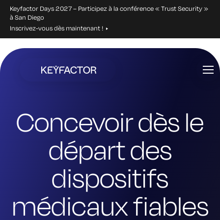
Keyfactor Days 2027 – Participez à la conférence « Trust Security »
à San Diego
Inscrivez-vous dès maintenant !
Aller
directement
au
contenu
principal
Concevoir dès le
départ des
dispositifs
médicaux fiables