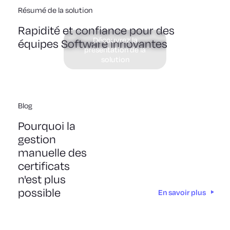
Résumé de la solution
Rapidité et confiance pour des
Découvrez la
équipes Software innovantes
présentation de la
solution
Blog
Pourquoi la
gestion
manuelle des
certificats
n'est plus
possible
En savoir plus