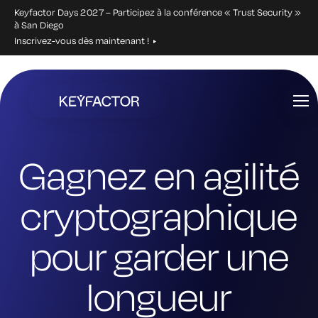
Keyfactor Days 2027 – Participez à la conférence « Trust Security »
à San Diego
Inscrivez-vous dès maintenant !
Aller
directement
au
contenu
principal
Gagnez en agilité
cryptographique
pour garder une
longueur