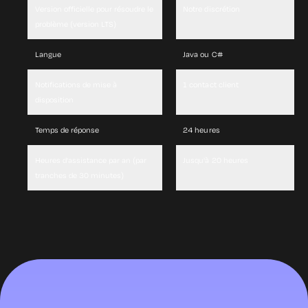
Notre discrétion
Version officielle pour résoudre le
problème (version LTS)
Java ou C#
Langue
1 contact client
Notifications de mise à
disposition
24 heures
Temps de réponse
Jusqu'à 20 heures
Heures d'assistance par an (par
tranches de 30 minutes)