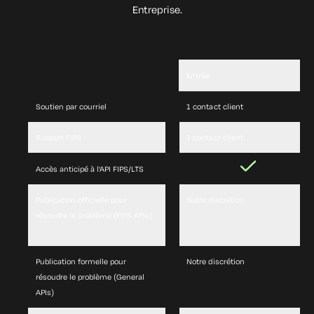
Entreprise.
Entrée
1 contact client
Soutien par courriel
1 contact client
Support FIPS
Accès anticipé à l'API FIPS/LTS
Notre discrétion
Publication officielle pour
résoudre le problème (FIPS APIs)
Notre discrétion
Publication formelle pour
résoudre le problème (General
APIs)