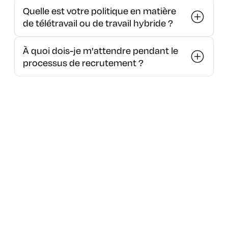
Quelle est votre politique en matière
de télétravail ou de travail hybride ?
À quoi dois-je m'attendre pendant le
processus de recrutement ?
Votre expérience et votre expertise technique ou
fonctionnelle
Prêt à construire
Votre approche de la résolution de problèmes
Comment vous collaborez et adhérez à nos valeurs
l'avenir de la
fondamentales
Qu'est-ce qui vous motive et dans quels
confiance numérique
domaines souhaitez-vous évoluer ?
?