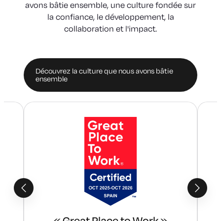
avons bâtie ensemble, une culture fondée sur
la confiance, le développement, la
collaboration et l'impact.
Découvrez la culture que nous avons bâtie
(s'ouvre
ensemble
dans
un
nouvel
onglet)
« Great Place to Work »