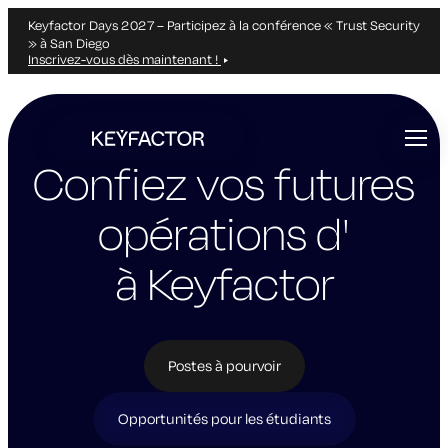
Keyfactor Days 2027 – Participez à la conférence « Trust Security
» à San Diego
Inscrivez-vous dès maintenant !
Aller
directement
au
Confiez
vos futures
contenu
principal
opérations d'
à Keyfactor
Postes à pourvoir
Opportunités pour les étudiants