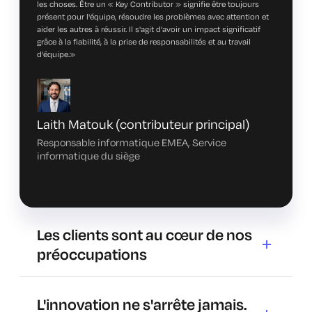
les choses. Être un « Key Contributor » signifie être toujours
présent pour l'équipe, résoudre les problèmes avec attention et
aider les autres à réussir. Il s'agit d'avoir un impact significatif
grâce à la fiabilité, à la prise de responsabilités et au travail
d'équipe.
»
Laith Matouk (contributeur principal)
Responsable informatique EMEA, Service
informatique du siège
Les clients sont au cœur de nos
préoccupations
Nous élaborons des stratégies, opérons et exécutons en
adoptant une vision centrée sur le client. Nous donnons la
L'innovation ne s'arrête jamais.
priorité aux intérêts de nos clients en matière de sécurité