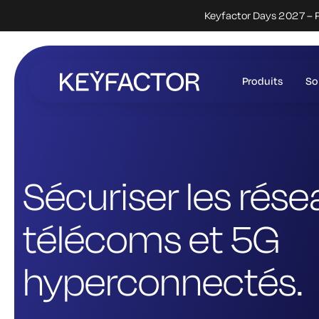
Keyfactor Days 2027 – P
Aller
directement
Produits
So
au
contenu
principal
Sécuriser les rés
télécoms et 5G
hyperconnectés.