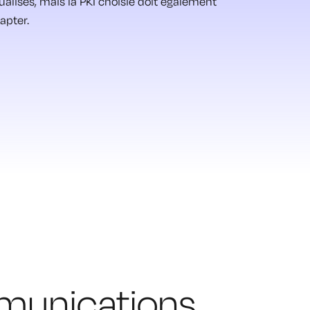
rtualisés, mais la PKI choisie doit également
apter.
mmunications