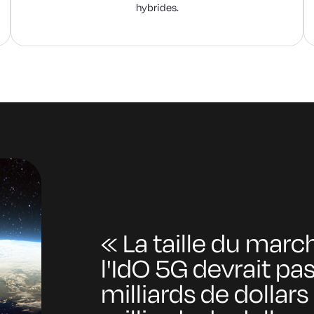
hybrides.
«
La taille du mar
l'IdO 5G devrait pa
milliards de dollar