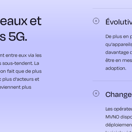
seaux et
Évolutiv
s 5G.
De plus en 
qu'appareil
davantage d
t entre eux via les
être en mes
s sous-tendent. La
adoption.
n fait que de plus
 plus d'acteurs et
eviennent plus
Changem
Les opérate
MVNO dispos
déploiement