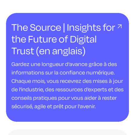
The Source | Insights for
the Future of Digital
Trust (en anglais)
Gardez une longueur d'avance grâce à des
informations sur la confiance numérique.
Chaque mois, vous recevrez des mises à jour
de l'industrie, des ressources d'experts et des
conseils pratiques pour vous aider à rester
sécurisé, agile et prêt pour l'avenir.