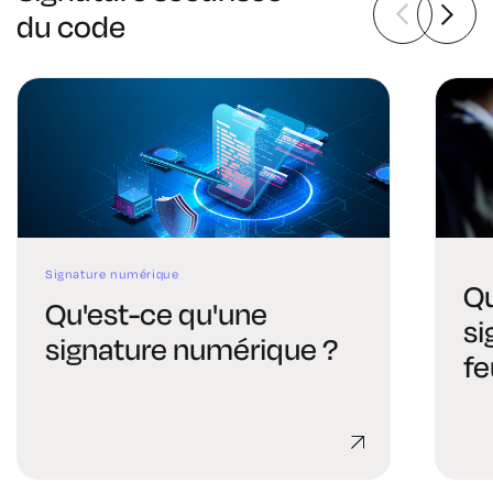
du code
Signature numérique
Qu
Qu'est-ce qu'une
si
signature numérique ?
fe
dé
si
sé