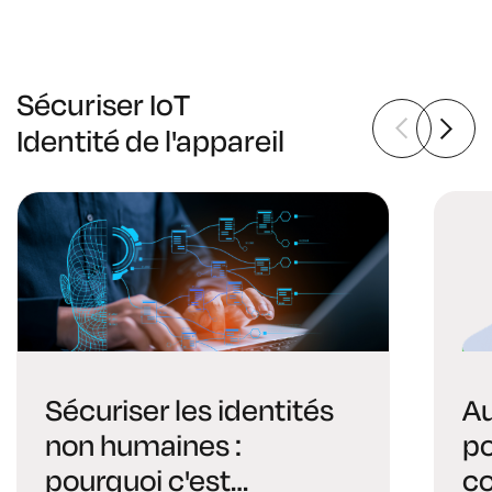
Sécuriser IoT
Identité de l'appareil
Sécuriser les identités
Au
non humaines :
po
pourquoi c'est
co