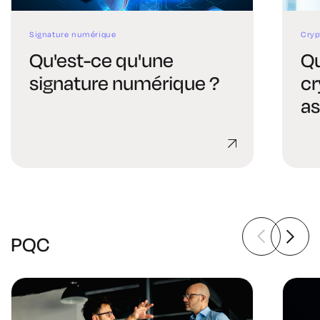
Signature numérique
Cryp
Qu'est-ce qu'une
Qu
signature numérique ?
cr
as
c
PQC