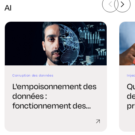
AI
Corruption des données
Inje
L'empoisonnement des
Qu
données :
de
fonctionnement des
pr
attaques par IA et
l'I
moyens de défense