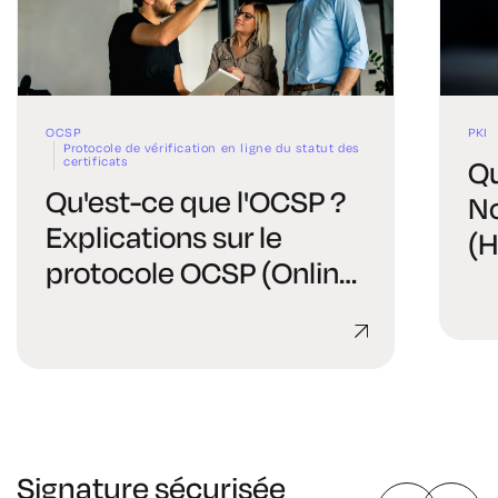
OCSP
PKI
Protocole de vérification en ligne du statut des
certificats
Qu
Qu'est-ce que l'OCSP ?
No
Explications sur le
(H
protocole OCSP (Online
Certificate Status
Protocol)
Signature sécurisée