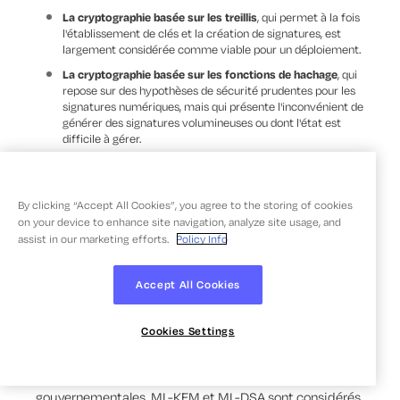
La cryptographie basée sur les treillis
, qui permet à la fois
l'établissement de clés et la création de signatures, est
largement considérée comme viable pour un déploiement.
La cryptographie basée sur les fonctions de hachage
, qui
repose sur des hypothèses de sécurité prudentes pour les
signatures numériques, mais qui présente l'inconvénient de
générer des signatures volumineuses ou dont l'état est
difficile à gérer.
La cryptographie basée sur des codes
, qui repose sur des
principes de sécurité solides, mais qui utilise des clés de
grande taille.
By clicking “Accept All Cookies”, you agree to the storing of cookies
La cryptographie multivariée
, un domaine de recherche
on your device to enhance site navigation, analyze site usage, and
actif aux résultats historiques mitigés.
assist in our marketing efforts.
Policy Info
La cryptographie basée sur l'isogénie
, qui permet d'utiliser
des clés courtes, mais qui a récemment fait l'objet de
Accept All Cookies
critiques en matière de cryptanalyse.
Cookies Settings
Les organisations devraient utiliser des versions
normalisées de ces algorithmes et se conformer à
toutes les recommandations ou réglementations
gouvernementales. ML-KEM et ML-DSA sont considérés