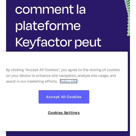
comment la
plateforme
Keyfactor peut
moderniser votre
PKI, prévenir les
By clicking “Accept All Cookies”, you agree to the storing of cookies
on your device to enhance site navigation, analyze site usage, and
assist in our marketing efforts.
Policy Info
pannes de
Accept All Cookies
certificats, et bien
Cookies Settings
plus encore.