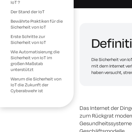
IoT ?
Der Stand der IoT
Bewährte Praktiken für die
Sicherheit von IoT
Erste Schritte zur
Definit
Sicherheit von IoT
Wie Automatisierung die
Sicherheit von IoT im
Die Sicherheit von I
großen Maßstab
mit dem Internet ve
unterstützt
haben versucht, stre
Warum die Sicherheit von
IoT die Zukunft der
Cyberabwehr ist
Das Internet der Ding
zum Rückgrat moderne
Gesundheitssystemen 
Geschäftsmodelle.