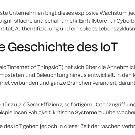
sste Unternehmen birgt dieses explosive Wachstum j
 Angriffsfläche und schafft mehr Einfallstore für Cyb
ntität, Authentifizierung und ein solides Lebenszyklu
e Geschichte des IoT
eIoTInternet of ThingsIoT) hat sich über die Annehmlic
mostaten und Beleuchtung hinaus entwickelt. In den l
rnet verbunden und ganze Branchen verändert, darunt
e Tür zu größerer Effizienz, sofortigem Datenzugriff 
ispiellosen Fähigkeit, kritische Systeme zu überwach
e des IoT gehen jedoch in dieser Zeit der raschen Ver