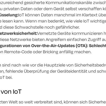
Unzureichend gesicherte Kommunikationskanäle zwisch
u privaten Daten oder dem Gerät selbst verschaffen 
üsselung:
IoT können Daten manchmal im Klartext übertr
se lesen kann. Wenn man bedenkt, wie viele IoT wichti
rd diese Schwachstelle noch gefährlicher.
tzwerksicherheit:
Vernetzte Geräte kommunizieren h
iese Netzwerke bieten Angreifern einfachen Zugriff auf
igurationen von Over-the-Air-Updates (OTA): Schlech
on Remote-Code oder Bricking anfällig machen.
 sind nach wie vor die Hauptziele von Sicherheitsbedr
, fehlende Überprüfung der Geräteidentität und schwa
oT bei.
von IoT
tzten Welt so weit verbreitet sind, können sich Sicherh