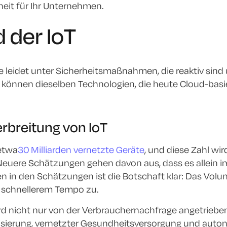
eit für Ihr Unternehmen.
 der IoT
e leidet unter Sicherheitsmaßnahmen, die reaktiv sind 
gs können dieselben Technologien, die heute Cloud-bas
erbreitung von IoT
 etwa
30 Milliarden vernetzte Geräte
, und diese Zahl wi
Neuere Schätzungen gehen davon aus, dass es allein i
en in den Schätzungen ist die Botschaft klar: Das Vol
 schnellerem Tempo zu.
 nicht nur von der Verbrauchernachfrage angetrieben,
tisierung, vernetzter Gesundheitsversorgung und au