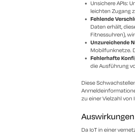
Unsichere APIs: 
leichten Zugang z
Fehlende Verschl
Daten erhält, die
Fitnessuhren), wi
Unzureichende Ne
Mobilfunknetze. D
Fehlerhafte Konf
die Ausführung v
Diese Schwachstellen
Anmeldeinformationen
zu einer Vielzahl von I
Auswirkungen 
Da IoT in einer verne