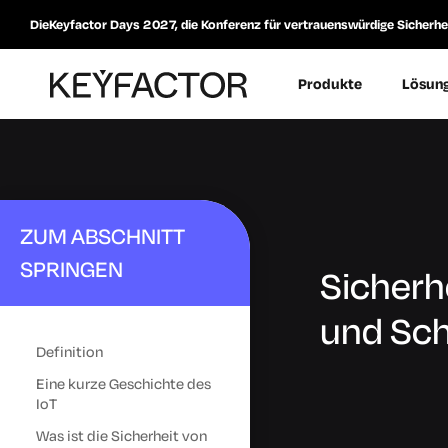
DieKeyfactor Days 2027, die Konferenz für vertrauenswürdige Sicherheit
Produkte
Lösun
ZUM ABSCHNITT
SPRINGEN
Sicherhe
und Sch
Definition
Eine kurze Geschichte des
IoT
Was ist die Sicherheit von