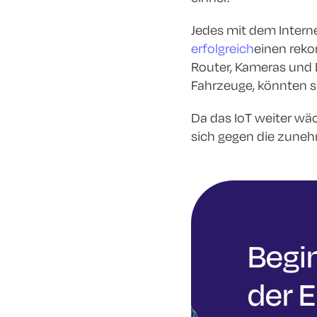
Jedes mit dem Intern
erfolgreich
einen reko
Router, Kameras und 
Fahrzeuge, könnten s
Da das IoT weiter wä
sich gegen die zuneh
Begi
der E