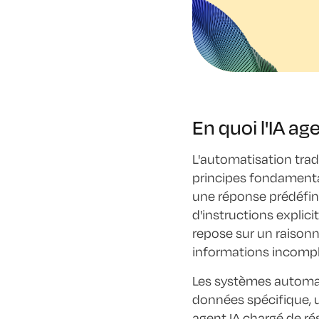
En quoi l'IA ag
L'automatisation trad
principes fondamenta
une réponse prédéfini
d'instructions explici
repose sur un raisonne
informations incomplè
Les systèmes automati
données spécifique, 
agent IA chargé de ré