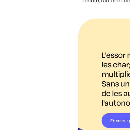
l'identité, l'authentif
L'essor 
les char
multipli
Sans un 
de les a
l'autono
En savoir 