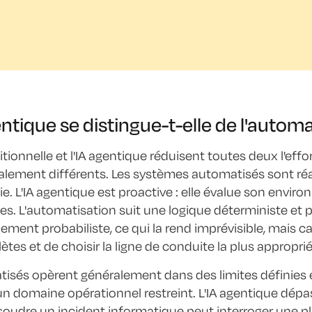
entique se distingue-t-elle de l'automa
itionnelle et l'IA agentique réduisent toutes deux l'eff
lement différents. Les systèmes automatisés sont réac
e. L'IA agentique est proactive : elle évalue son envir
tes. L'automatisation suit une logique déterministe et pré
ment probabiliste, ce qui la rend imprévisible, mais ca
tes et de choisir la ligne de conduite la plus approprié
sés opèrent généralement dans des limites définies et 
un domaine opérationnel restreint. L'IA agentique dép
soudre un incident informatique peut interroger une p