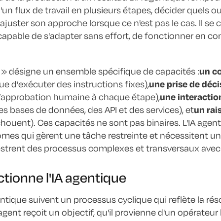
un flux de travail en plusieurs étapes, décider quels outi
ajuster son approche lorsque ce n'est pas le cas. Il 
pable de s'adapter sans effort, de fonctionner en con
 » désigne un ensemble spécifique de capacités :
un c
ue d’exécuter des instructions fixes),
une prise de déc
 l’approbation humaine à chaque étape),
une interactio
s bases de données, des API et des services), et
un rai
chouent). Ces capacités ne sont pas binaires. L'IA agen
es qui gèrent une tâche restreinte et nécessitent u
strent des processus complexes et transversaux avec
ionne l'IA agentique
ntique suivent un processus cyclique qui reflète la ré
ent reçoit un objectif, qu'il provienne d'un opérateu