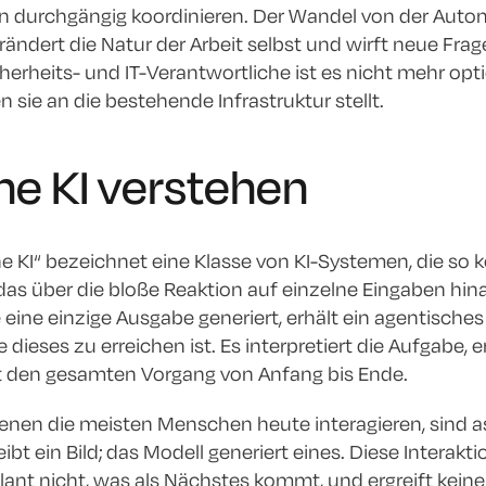
 durchgängig koordinieren. Der Wandel von der Autom
erändert die Natur der Arbeit selbst und wirft neue Fr
cherheits- und IT-Verantwortliche ist es nicht mehr opt
sie an die bestehende Infrastruktur stellt.
he KI verstehen
he KI“ bezeichnet eine Klasse von KI-Systemen, die so 
das über die bloße Reaktion auf einzelne Eingaben hi
 eine einzige Ausgabe generiert, erhält ein agentische
e dieses zu erreichen ist. Es interpretiert die Aufgabe,
t den gesamten Vorgang von Anfang bis Ende.
enen die meisten Menschen heute interagieren, sind assi
bt ein Bild; das Modell generiert eines. Diese Interakt
lant nicht, was als Nächstes kommt, und ergreift kei