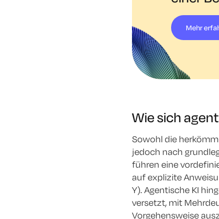
Mehr erfa
Wie sich agen
Sowohl die herkömmli
jedoch nach grundlege
führen eine vordefini
auf explizite Anweisu
Y). Agentische KI hin
versetzt, mit Mehrde
Vorgehensweise aus