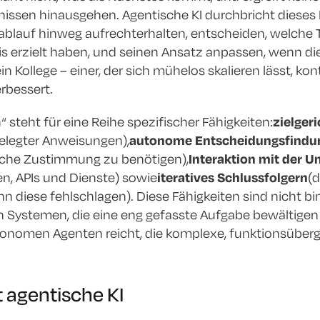
issen hinausgehen. Agentische KI durchbricht dieses 
ablauf hinweg aufrechterhalten, entscheiden, welche T
s erzielt haben, und seinen Ansatz anpassen, wenn dies 
n Kollege – einer, der sich mühelos skalieren lässt, kon
rbessert.
“ steht für eine Reihe spezifischer Fähigkeiten:
zielger
elegter Anweisungen),
autonome Entscheidungsfindu
iche Zustimmung zu benötigen),
Interaktion mit der 
, APIs und Dienste) sowie
iteratives Schlussfolgern
(
iese fehlschlagen). Diese Fähigkeiten sind nicht binä
 Systemen, die eine eng gefasste Aufgabe bewältigen
utonomen Agenten reicht, die komplexe, funktionsüberg
t agentische KI