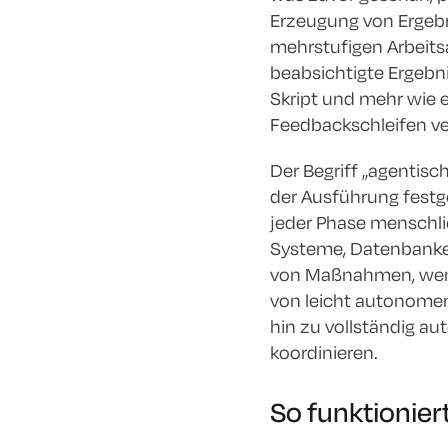
Erzeugung von Ergebn
mehrstufigen Arbeits
beabsichtigte Ergebni
Skript und mehr wie ei
Feedbackschleifen ve
Der Begriff „agentisch
der Ausführung festg
jeder Phase menschl
Systeme, Datenbanken
von Maßnahmen, wenn d
von leicht autonomen
hin zu vollständig a
koordinieren.
So funktionier