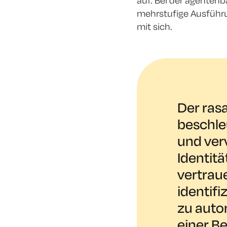
auf. Bei der agenten
mehrstufige Ausführun
mit sich.
Der ras
beschle
und ver
Identitä
vertrau
identifi
zu auto
einer Be