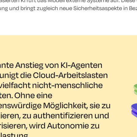
basierten KI ruft das Modell externe Systeme auf. Die
g und bringt zugleich neue Sicherheitsaspekte in Bez
ante Anstieg von KI-Agenten
unigt die Cloud-Arbeitslasten
vielfacht nicht-menschliche
ten. Ohne eine
enswürdige Möglichkeit, sie zu
zieren, zu authentifizieren und
risieren, wird Autonomie zu
lastung.