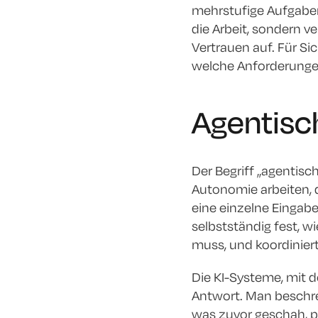
mehrstufige Aufgaben
die Arbeit, sondern v
Vertrauen auf. Für Si
welche Anforderungen 
Agentisc
Der Begriff „agentisc
Autonomie arbeiten, 
eine einzelne Eingabe
selbstständig fest, wi
muss, und koordinier
Die KI-Systeme, mit d
Antwort. Man beschrei
was zuvor geschah, p