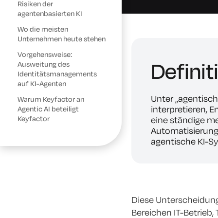
Risiken der
agentenbasierten KI
Wo die meisten
Unternehmen heute stehen
Vorgehensweise:
Definit
Ausweitung des
Identitätsmanagements
auf KI-Agenten
Unter „agentische
Warum Keyfactor an
interpretieren,
Agentic AI beteiligt
Keyfactor
eine ständige me
Automatisierungs
agentische KI-Sy
Diese Unterscheidun
Bereichen IT-Betrieb