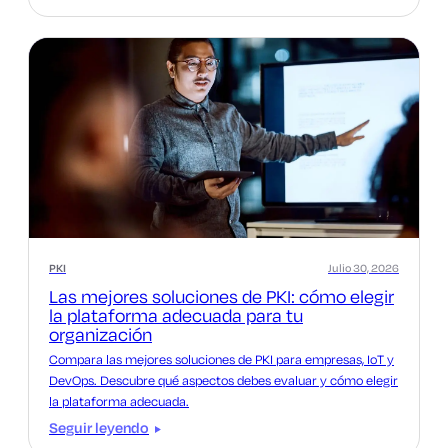
PKI
Julio 30, 2026
Las mejores soluciones de PKI: cómo elegir
la plataforma adecuada para tu
organización
Compara las mejores soluciones de PKI para empresas, IoT y
DevOps. Descubre qué aspectos debes evaluar y cómo elegir
la plataforma adecuada.
Seguir leyendo