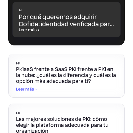
AI
Por qué queremos adquirir
Cofide: identidad verificada para
cargas de trabajo y agentes de
Leer más
IA
PKI
PKIaaS frente a SaaS PKI frente a PKI en
la nube: ¿cuál es la diferencia y cuál es la
opción más adecuada para ti?
Leer más
PKI
Las mejores soluciones de PKI: cómo
elegir la plataforma adecuada para tu
organización