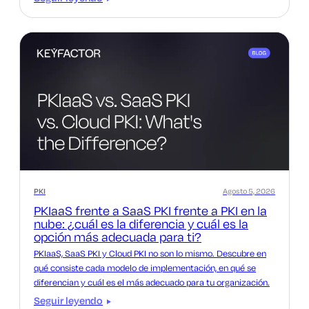
PKI
Agosto 5, 2026
PKIaaS frente a SaaS PKI frente a PKI en la
nube: ¿cuál es la diferencia y cuál es la
opción más adecuada para ti?
PKIaaS, SaaS PKI y Cloud PKI no son lo mismo. Descubre en
qué consiste cada modelo de implementación, en qué se
diferencian y cuál es el más adecuado para tu organización.
Seguir leyendo