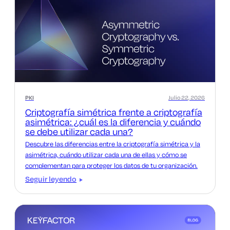
PKI
Julio 22, 2026
Criptografía simétrica frente a criptografía
asimétrica: ¿cuál es la diferencia y cuándo
se debe utilizar cada una?
Descubre las diferencias entre la criptografía simétrica y la
asimétrica, cuándo utilizar cada una de ellas y cómo se
complementan para proteger los datos de tu organización.
Seguir leyendo