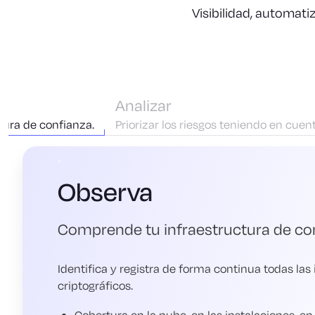
Visibilidad, automati
Analizar
tura de confianza.
Priorizar los riesgos teniendo en cuen
Observa
Comprende tu infraestructura de co
Identifica y registra de forma continua todas las
criptográficos.
Cobertura en la nube, en las instalaciones, en