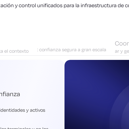
zación y control unificados para la infraestructura de 
Coor
: confianza segura a gran escala
ta el contexto
ar y g
nfianza
 identidades y activos
 los terminales y en los