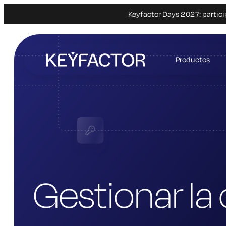
Keyfactor Days 2027: partici
Ir
al
Productos
contenido
principal
Gestionar l