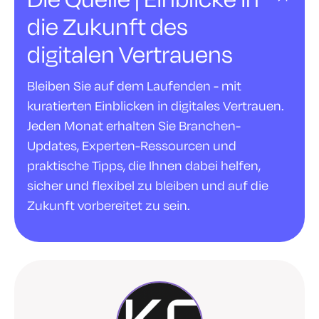
die Zukunft des
digitalen Vertrauens
Bleiben Sie auf dem Laufenden - mit
kuratierten Einblicken in digitales Vertrauen.
Jeden Monat erhalten Sie Branchen-
Updates, Experten-Ressourcen und
praktische Tipps, die Ihnen dabei helfen,
sicher und flexibel zu bleiben und auf die
Zukunft vorbereitet zu sein.