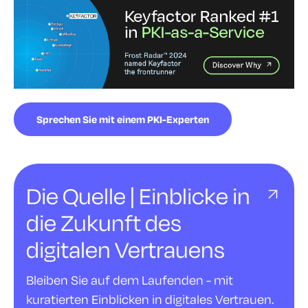
Sprechen Sie mit einem PKI-Experten
Die Quelle | Einblicke in
die Zukunft des
digitalen Vertrauens
Bleiben Sie auf dem Laufenden - mit
kuratierten Einblicken in digitales Vertrauen.