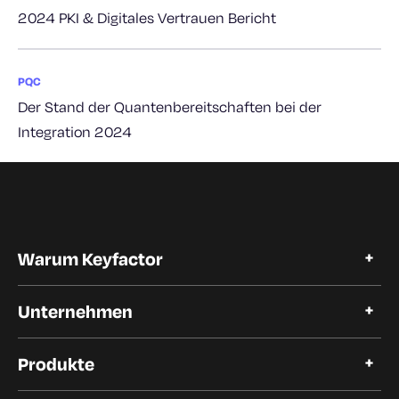
2024 PKI & Digitales Vertrauen Bericht
PQC
Der Stand der Quantenbereitschaften bei der
Integration 2024
Warum Keyfactor
Warum Keyfactor
Unternehmen
Kundengeschichten
Open Source
Über Keyfactor
Vertrauen und Compliance
Produkte
Karriere
Unsere Kunden
Automatisierung des Lebenszyklus von Zertifikaten