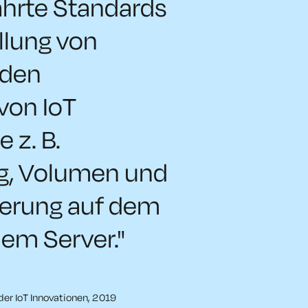
ährte Standards
ellung von
 den
von IoT
 z. B.
g, Volumen und
ierung auf dem
dem Server."
der IoT Innovationen, 2019