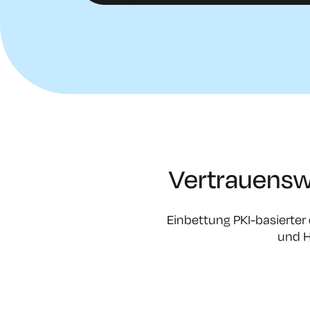
Vertrauensw
Einbettung PKI-basierter 
und H