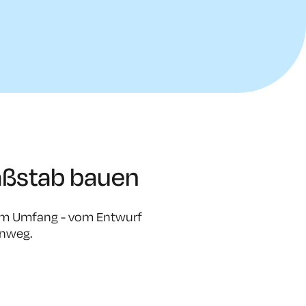
aßstab bauen
roßem Umfang - vom Entwurf
inweg.