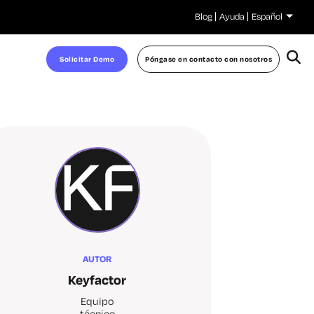
Blog
Ayuda
Español
Solicitar Demo
Póngase en contacto con nosotros
AUTOR
Keyfactor
Equipo
técnico