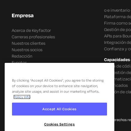
o e inventari
Empresa
Plataforma de
Firma como se
Gestión de po
Acerca de Keyfactor
APIs para Bou
Carreras profesionales
Integración d
Nuestros clientes
Confianza y 
Nuestros socios
Redacción
Capacidades 
Eventos
Firma de códi
IoT Gestión d
Automatizació
By clicking “Accept All Cookies”, you agree to the storing
certificados
of cookies on your device to enhance site navigation,
Gestión de cl
analyze site usage, and assist in our marketing efforts.
Policy Info
Accept All Cookies
© 2026 Keyfactor. Todos los derechos r
Cookies Settings