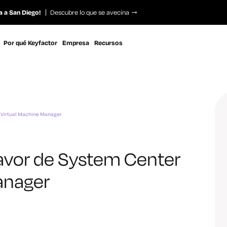
a a San Diego!
Descubre lo que se avecina
Por qué Keyfactor
Empresa
Recursos
 Virtual Machine Manager
avor de System Center
anager