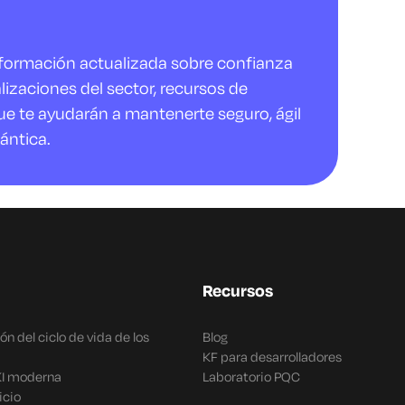
nformación actualizada sobre confianza
alizaciones del sector, recursos de
ue te ayudarán a mantenerte seguro, ágil
ántica.
Recursos
n del ciclo de vida de los
Blog
KF para desarrolladores
KI moderna
Laboratorio PQC
icio