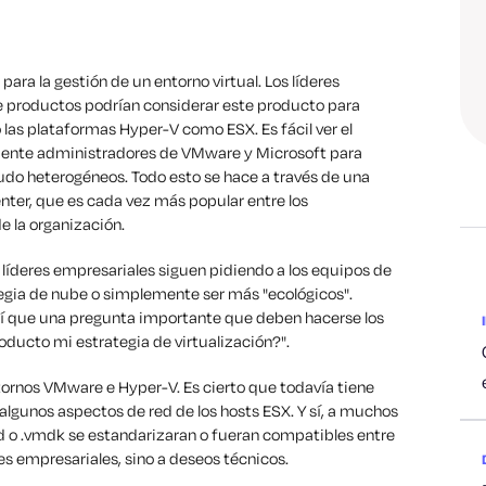
ra la gestión de un entorno virtual. Los líderes
e productos podrían considerar este producto para
 las plataformas Hyper-V como ESX. Es fácil ver el
amente administradores de VMware y Microsoft para
udo heterogéneos. Todo esto se hace a través de una
ter, que es cada vez más popular entre los
 la organización.
líderes empresariales siguen pidiendo a los equipos de
ategia de nube o simplemente ser más "ecológicos".
í que una pregunta importante que deben hacerse los
ducto mi estrategia de virtualización?".
rnos VMware e Hyper-V. Es cierto que todavía tiene
algunos aspectos de red de los hosts ESX. Y sí, a muchos
hd o .vmdk se estandarizaran o fueran compatibles entre
s empresariales, sino a deseos técnicos.