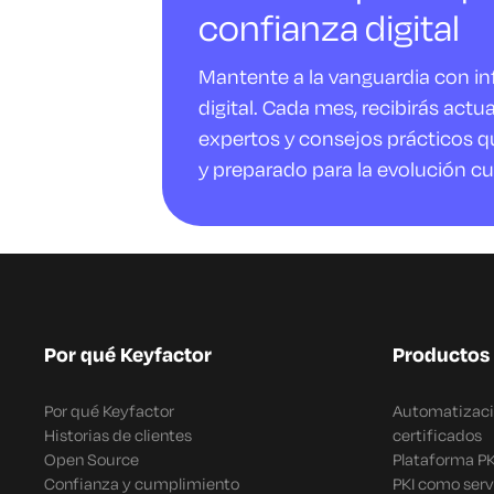
confianza digital
Mantente a la vanguardia con i
digital. Cada mes, recibirás actu
expertos y consejos prácticos q
y preparado para la evolución cu
Por qué Keyfactor
Productos
Por qué Keyfactor
Automatizació
Historias de clientes
certificados
Open Source
Plataforma P
Confianza y cumplimiento
PKI como serv