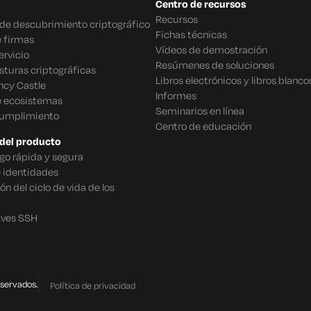
Centro de recursos
Recursos
o de descubrimiento criptográfico
Fichas técnicas
 firmas
Vídeos de demostración
rvicio
Resúmenes de soluciones
sturas criptográficas
Libros electrónicos y libros blanco
ncy Castle
Informes
e ecosistemas
Seminarios en línea
cumplimiento
Centro de educación
del producto
go rápida y segura
e identidades
n del ciclo de vida de los
aves SSH
eservados.
Política de privacidad